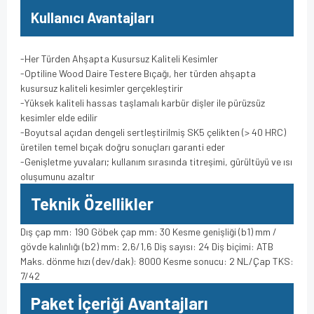
Kullanıcı Avantajları
-Her Türden Ahşapta Kusursuz Kaliteli Kesimler
-Optiline Wood Daire Testere Bıçağı, her türden ahşapta
kusursuz kaliteli kesimler gerçekleştirir
-Yüksek kaliteli hassas taşlamalı karbür dişler ile pürüzsüz
kesimler elde edilir
-Boyutsal açıdan dengeli sertleştirilmiş SK5 çelikten (> 40 HRC)
üretilen temel bıçak doğru sonuçları garanti eder
-Genişletme yuvaları; kullanım sırasında titreşimi, gürültüyü ve ısı
oluşumunu azaltır
Teknik Özellikler
Dış çap mm: 190 Göbek çap mm: 30 Kesme genişliği (b1) mm /
gövde kalınlığı (b2) mm: 2,6/1,6 Diş sayısı: 24 Diş biçimi: ATB
Maks. dönme hızı (dev/dak): 8000 Kesme sonucu: 2 NL/Çap TKS:
7/42
Paket İçeriği Avantajları