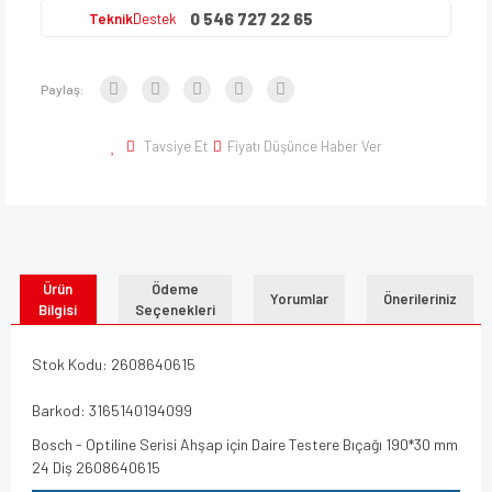
0 546 727 22 65
Teknik
Destek
Paylaş:
Tavsiye Et
Fiyatı Düşünce Haber Ver
Ürün
Ödeme
Yorumlar
Önerileriniz
Bilgisi
Seçenekleri
Stok Kodu: 2608640615
Barkod: 3165140194099
Bosch - Optiline Serisi Ahşap için Daire Testere Bıçağı 190*30 mm
24 Diş 2608640615