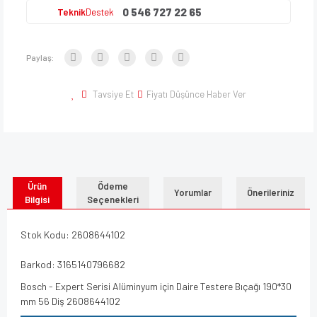
0 546 727 22 65
Teknik
Destek
Paylaş:
Tavsiye Et
Fiyatı Düşünce Haber Ver
Ürün
Ödeme
Yorumlar
Önerileriniz
Bilgisi
Seçenekleri
Stok Kodu: 2608644102
Barkod: 3165140796682
Bosch - Expert Serisi Alüminyum için Daire Testere Bıçağı 190*30
mm 56 Diş 2608644102