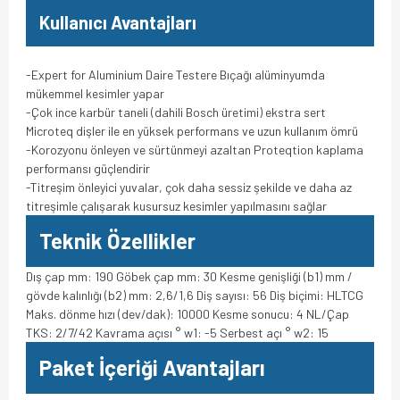
Kullanıcı Avantajları
-Expert for Aluminium Daire Testere Bıçağı alüminyumda
mükemmel kesimler yapar
-Çok ince karbür taneli (dahili Bosch üretimi) ekstra sert
Microteq dişler ile en yüksek performans ve uzun kullanım ömrü
-Korozyonu önleyen ve sürtünmeyi azaltan Proteqtion kaplama
performansı güçlendirir
-Titreşim önleyici yuvalar, çok daha sessiz şekilde ve daha az
titreşimle çalışarak kusursuz kesimler yapılmasını sağlar
Teknik Özellikler
Dış çap mm: 190 Göbek çap mm: 30 Kesme genişliği (b1) mm /
gövde kalınlığı (b2) mm: 2,6/1,6 Diş sayısı: 56 Diş biçimi: HLTCG
Maks. dönme hızı (dev/dak): 10000 Kesme sonucu: 4 NL/Çap
TKS: 2/7/42 Kavrama açısı ° w1: -5 Serbest açı ° w2: 15
Paket İçeriği Avantajları