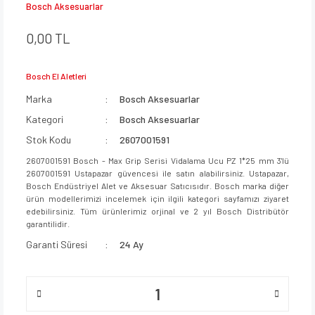
Bosch Aksesuarlar
0,00 TL
Bosch El Aletleri
Marka
Bosch Aksesuarlar
Kategori
Bosch Aksesuarlar
Stok Kodu
2607001591
2607001591 Bosch - Max Grip Serisi Vidalama Ucu PZ 1*25 mm 3'lü
2607001591 Ustapazar güvencesi ile satın alabilirsiniz. Ustapazar,
Bosch Endüstriyel Alet ve Aksesuar Satıcısıdır. Bosch marka diğer
ürün modellerimizi incelemek için ilgili kategori sayfamızı ziyaret
edebilirsiniz. Tüm ürünlerimiz orjinal ve 2 yıl Bosch Distribütör
garantilidir.
Garanti Süresi
24 Ay