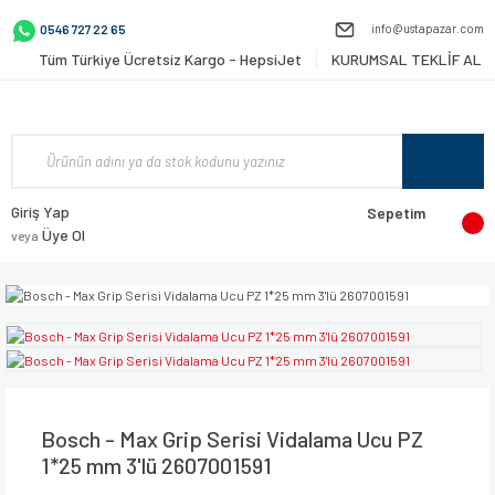
info@ustapazar.com
0546 727 22 65
Tüm Türkiye Ücretsiz Kargo - HepsiJet
KURUMSAL TEKLİF AL
Giriş Yap
Sepetim
Üye Ol
veya
Bosch - Max Grip Serisi Vidalama Ucu PZ
1*25 mm 3'lü 2607001591