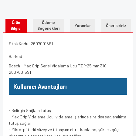
Ürün
Ödeme
Yorumlar
Önerileriniz
Bilgisi
Seçenekleri
Stok Kodu: 2607001591
Barkod:
Bosch - Max Grip Serisi Vidalama Ucu PZ 1*25 mm 3'lü
2607001591
Kullanıcı Avantajları
- Belirgin Sağlam Tutuş
- Max Grip Vidalama Ucu, vidalama işlerinde sıra dışı sağlamlıkta
tutuş sağlar
- Mikro-pütürlü yüzey ve titanyum nitrit kaplama, yüksek güç
aktarımı ve hasara karşı koruma sağlar