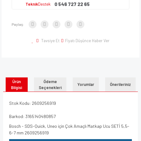
0 546 727 22 65
Teknik
Destek
Paylaş:
Tavsiye Et
Fiyatı Düşünce Haber Ver
Ürün
Ödeme
Yorumlar
Önerileriniz
Bilgisi
Seçenekleri
Stok Kodu: 2609256919
Barkod: 3165140480857
Bosch - SDS-Quick, Uneo için Çok Amaçlı Matkap Ucu SETİ 5,5-
6-7 mm 2609256919