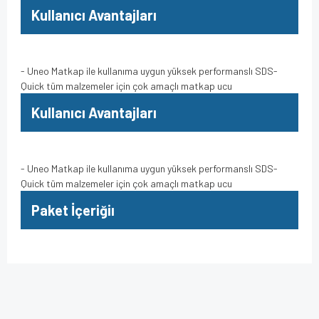
Kullanıcı Avantajları
- Uneo Matkap ile kullanıma uygun yüksek performanslı SDS-
Quick tüm malzemeler için çok amaçlı matkap ucu
Kullanıcı Avantajları
- Uneo Matkap ile kullanıma uygun yüksek performanslı SDS-
Quick tüm malzemeler için çok amaçlı matkap ucu
Paket İçeriğiı
Bu ürünün fiyat bilgisi, resim, ürün açıklamalarında ve diğer
konularda yetersiz gördüğünüz noktaları öneri formunu
Bu ürüne ilk yorumu siz yapın!
kullanarak tarafımıza iletebilirsiniz.