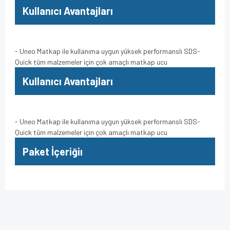
Kullanıcı Avantajları
- Uneo Matkap ile kullanıma uygun yüksek performanslı SDS-
Quick tüm malzemeler için çok amaçlı matkap ucu
Kullanıcı Avantajları
- Uneo Matkap ile kullanıma uygun yüksek performanslı SDS-
Quick tüm malzemeler için çok amaçlı matkap ucu
Paket İçeriğiı
Bu ürünün fiyat bilgisi, resim, ürün açıklamalarında ve diğer
konularda yetersiz gördüğünüz noktaları öneri formunu
Bu ürüne ilk yorumu siz yapın!
kullanarak tarafımıza iletebilirsiniz.