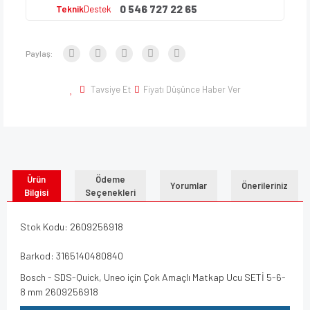
0 546 727 22 65
Teknik
Destek
Paylaş:
Tavsiye Et
Fiyatı Düşünce Haber Ver
Ürün
Ödeme
Yorumlar
Önerileriniz
Bilgisi
Seçenekleri
Stok Kodu: 2609256918
Barkod: 3165140480840
Bosch - SDS-Quick, Uneo için Çok Amaçlı Matkap Ucu SETİ 5-6-
8 mm 2609256918