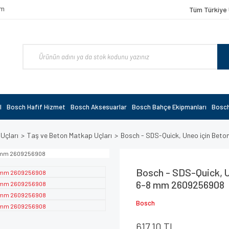
om
Tüm Türkiye 
l
Bosch Hafif Hizmet
Bosch Aksesuarlar
Bosch Bahçe Ekipmanları
Bosch
 Uçları
Taş ve Beton Matkap Uçları
Bosch - SDS-Quick, Uneo için Be
Bosch - SDS-Quick, U
6-8 mm 2609256908
Bosch
617,10 TL