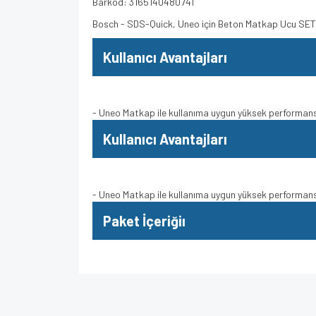
Barkod: 3165140480741
Bosch - SDS-Quick, Uneo için Beton Matkap Ucu S
Kullanıcı Avantajları
- Uneo Matkap ile kullanıma uygun yüksek performa
Kullanıcı Avantajları
- Uneo Matkap ile kullanıma uygun yüksek performa
Paket İçeriğiı
Bu ürünün fiyat bilgisi, resim, ürün açıklamalarında v
Görüş ve önerileriniz için teşekkür ederiz.