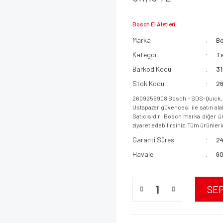
Bosch El Aletleri
Marka
B
Kategori
Ta
Barkod Kodu
3
Stok Kodu
2
2609256908 Bosch - SDS-Quick, 
Ustapazar güvencesi ile satın ala
Satıcısıdır. Bosch marka diğer ür
ziyaret edebilirsiniz. Tüm ürünlerim
Garanti Süresi
24
Havale
60
SE