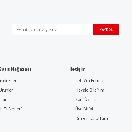
Bu ürüne ilk yorumu siz yapın!
iyor.
Yorum Yaz
KAYDOL
Satış Mağazası
İletişim
imdekiler
İletişim Formu
Gönder
Ürünler
Havale Bildirimi
alar
Yeni Üyelik
 El Aletleri
Üye Girişi
Şifremi Unuttum