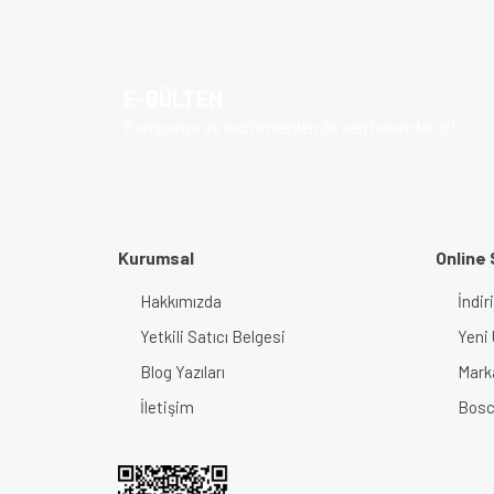
Ürün resmi kalitesiz, bozuk veya görüntülenem
Ürün açıklamasında eksik bilgiler bulunuyor.
E-BÜLTEN
Ürün bilgilerinde hatalar bulunuyor.
Kampanya ve indirimlerden ilk sen haberdar ol!
Ürün fiyatı diğer sitelerden daha pahalı.
Bu ürüne benzer farklı alternatifler olmalı.
Kurumsal
Online 
Hakkımızda
İndir
Yetkili Satıcı Belgesi
Yeni 
Blog Yazıları
Mark
İletişim
Bosch