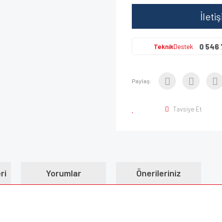
İleti
0 546 
Teknik
Destek
Paylaş:
Tavsiye Et
ri
Yorumlar
Önerileriniz