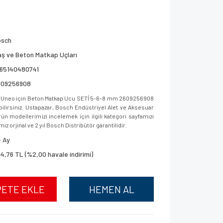
osch
ş ve Beton Matkap Uçları
165140480741
609256908
Uneo için Beton Matkap Ucu SETİ 5-6-8 mm 2609256908
bilirsiniz. Ustapazar, Bosch Endüstriyel Alet ve Aksesuar
ün modellerimizi incelemek için ilgili kategori sayfamızı
iz orjinal ve 2 yıl Bosch Distribütör garantilidir.
 Ay
4,76 TL (%2,00 havale indirimi)
PETE EKLE
HEMEN AL