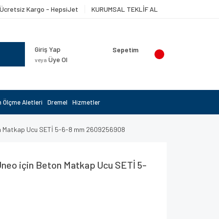
Ücretsiz Kargo - HepsiJet
KURUMSAL TEKLİF AL
Giriş Yap
Sepetim
Üye Ol
veya
 Ölçme Aletleri
Dremel
Hizmetler
ton Matkap Ucu SETİ 5-6-8 mm 2609256908
neo için Beton Matkap Ucu SETİ 5-