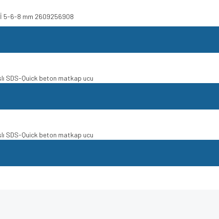
ETİ 5-6-8 mm 2609256908
nslı SDS-Quick beton matkap ucu
nslı SDS-Quick beton matkap ucu
e diğer konularda yetersiz gördüğünüz noktaları öneri formunu kullanarak tarafımı