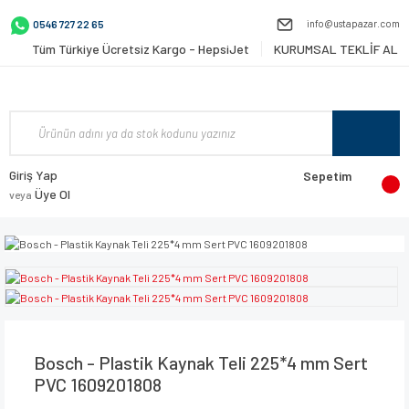
info@ustapazar.com
0546 727 22 65
Tüm Türkiye Ücretsiz Kargo - HepsiJet
KURUMSAL TEKLİF AL
Giriş Yap
Sepetim
Üye Ol
veya
Bosch - Plastik Kaynak Teli 225*4 mm Sert
PVC 1609201808