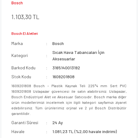
Bosch
1.103,30 TL
Bosch El Aletleri
Marka
Bosch
Sıcak Hava Tabancaları İçin
Kategori
Aksesuarlar
Barkod Kodu
3165140013192
Stok Kodu
1609201808
1609201808 Bosch - Plastik Kaynak Teli 225*4 mm Sert PVC
1609201808 Ustapazar güvencesi ile satın alabilirsiniz. Ustapazar,
Bosch Endüstriyel Alet ve Aksesuar Satıcısıdır. Bosch marka diğer
ürün modellerimizi incelemek için ilgili kategori sayfamızı ziyaret
edebilirsiniz. Tüm ürünlerimiz orjinal ve 2 yıl Bosch Distribütör
garantilidir.
Garanti Süresi
24 Ay
Havale
1.081,23 TL (%2,00 havale indirimi)