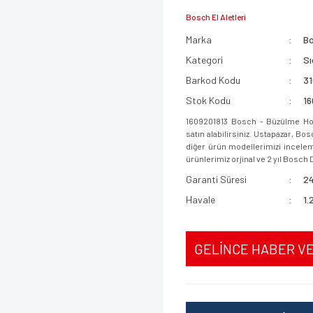
Bosch El Aletleri
Marka
B
Kategori
Sı
Barkod Kodu
3
Stok Kodu
1
1609201813 Bosch - Büzülme Ho
satın alabilirsiniz. Ustapazar, B
diğer ürün modellerimizi incelemek
ürünlerimiz orjinal ve 2 yıl Bosch D
Garanti Süresi
24
Havale
1.
GELİNCE HABER V