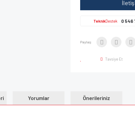
İleti
0 546 
Teknik
Destek
Paylaş:
Tavsiye Et
ri
Yorumlar
Önerileriniz