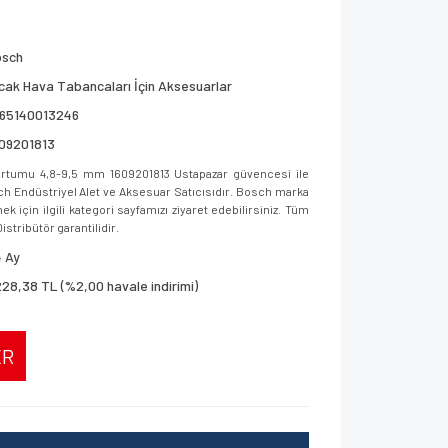
osch
cak Hava Tabancaları İçin Aksesuarlar
165140013246
609201813
rtumu 4,8-9,5 mm 1609201813 Ustapazar güvencesi ile
osch Endüstriyel Alet ve Aksesuar Satıcısıdır. Bosch marka
 için ilgili kategori sayfamızı ziyaret edebilirsiniz. Tüm
istribütör garantilidir.
 Ay
228,38 TL (%2,00 havale indirimi)
ER