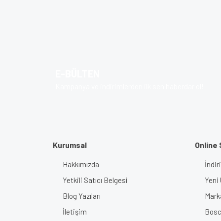
Bu ürünün fiyat bilgisi, resim, ürün açıklamalarında v
Görüş ve önerileriniz için teşekkür ederiz.
Ürün resmi kalitesiz, bozuk veya görüntülenem
Ürün açıklamasında eksik bilgiler bulunuyor.
E-BÜLTEN
Ürün bilgilerinde hatalar bulunuyor.
Kampanya ve indirimlerden ilk sen haberdar ol!
Ürün fiyatı diğer sitelerden daha pahalı.
Bu ürüne benzer farklı alternatifler olmalı.
Kurumsal
Online 
Hakkımızda
İndir
Yetkili Satıcı Belgesi
Yeni 
Blog Yazıları
Mark
İletişim
Bosch