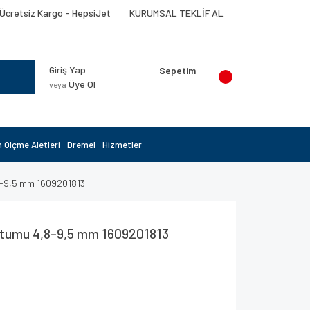
Ücretsiz Kargo - HepsiJet
KURUMSAL TEKLİF AL
Giriş Yap
Sepetim
Üye Ol
veya
 Ölçme Aletleri
Dremel
Hizmetler
8-9,5 mm 1609201813
tumu 4,8-9,5 mm 1609201813