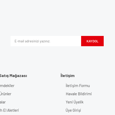
e diğer konularda yetersiz gördüğünüz noktaları öneri formunu kullanarak tarafımı
Bu ürüne ilk yorumu siz yapın!
iyor.
Yorum Yaz
KAYDOL
Satış Mağazası
İletişim
imdekiler
İletişim Formu
Gönder
Ürünler
Havale Bildirimi
alar
Yeni Üyelik
 El Aletleri
Üye Girişi