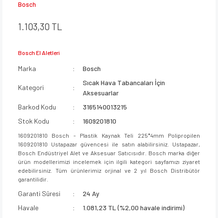
Bosch
1.103,30 TL
Bosch El Aletleri
Marka
Bosch
Sıcak Hava Tabancaları İçin
Kategori
Aksesuarlar
Barkod Kodu
3165140013215
Stok Kodu
1609201810
1609201810 Bosch - Plastik Kaynak Teli 225*4mm Polipropilen
1609201810 Ustapazar güvencesi ile satın alabilirsiniz. Ustapazar,
Bosch Endüstriyel Alet ve Aksesuar Satıcısıdır. Bosch marka diğer
ürün modellerimizi incelemek için ilgili kategori sayfamızı ziyaret
edebilirsiniz. Tüm ürünlerimiz orjinal ve 2 yıl Bosch Distribütör
garantilidir.
Garanti Süresi
24 Ay
Havale
1.081,23 TL (%2,00 havale indirimi)