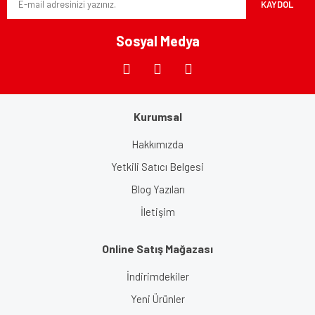
KAYDOL
Ürün fiyatı diğer sitelerden daha pahalı.
Bu ürüne benzer farklı alternatifler olmalı.
Sosyal Medya
Kurumsal
Gönder
Hakkımızda
Yetkili Satıcı Belgesi
Blog Yazıları
İletişim
Online Satış Mağazası
İndirimdekiler
Yeni Ürünler