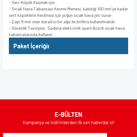
- Sert Köpük Kesmek için
- Sıcak Hava Tabancası Kesme Memesi, kalınlığı 100 mm'ye kadar
sert köpüklerin kesilmesi için yoğun sıcak hava jeti sunar
- Çapı 9 mm olan daraltıcı bir ağız ile birlikte kullanılmalıdır
- Güvenlik Tavsiyesi: Sadece elektronik ayarlı Bosch sıcak hava
tabancalarında kullanın
Paket İçeriğiı
Bu ürünün fiyat bilgisi, resim, ürün açıklamalarında ve diğer
konularda yetersiz gördüğünüz noktaları öneri formunu
Bu ürüne ilk yorumu siz yapın!
kullanarak tarafımıza iletebilirsiniz.
Görüş ve önerileriniz için teşekkür ederiz.
Yorum Yaz
Ürün resmi kalitesiz, bozuk veya görüntülenemiyor.
E-BÜLTEN
Ürün açıklamasında eksik bilgiler bulunuyor.
Kampanya ve indirimlerden ilk sen haberdar ol!
Ürün bilgilerinde hatalar bulunuyor.