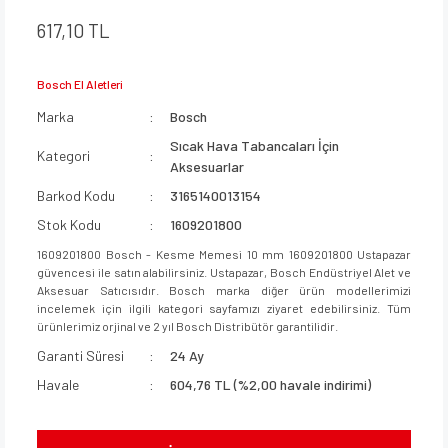
617,10 TL
Bosch El Aletleri
Marka
Bosch
Sıcak Hava Tabancaları İçin
Kategori
Aksesuarlar
Barkod Kodu
3165140013154
Stok Kodu
1609201800
1609201800 Bosch - Kesme Memesi 10 mm 1609201800 Ustapazar
güvencesi ile satın alabilirsiniz. Ustapazar, Bosch Endüstriyel Alet ve
Aksesuar Satıcısıdır. Bosch marka diğer ürün modellerimizi
incelemek için ilgili kategori sayfamızı ziyaret edebilirsiniz. Tüm
ürünlerimiz orjinal ve 2 yıl Bosch Distribütör garantilidir.
Garanti Süresi
24 Ay
Havale
604,76 TL (%2,00 havale indirimi)