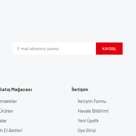
e diğer konularda yetersiz gördüğünüz noktaları öneri formunu kullanarak tarafımı
Bu ürüne ilk yorumu siz yapın!
iyor.
Yorum Yaz
KAYDOL
Satış Mağazası
İletişim
imdekiler
İletişim Formu
Gönder
Ürünler
Havale Bildirimi
alar
Yeni Üyelik
 El Aletleri
Üye Girişi