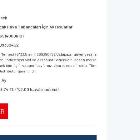
osch
cak Hava Tabancaları İçin Aksesuarlar
165140006101
609390452
Memesi 75*33,5 mm 1609390452 Ustapazar güvencesi ile
osch Endüstriyel Alet ve Aksesuar Satıcısıdır. Bosch marka
 için ilgili kategori sayfamızı ziyaret edebilirsiniz. Tüm
istribütör garantilidir.
 Ay
9,74 TL (%2,00 havale indirimi)
ER