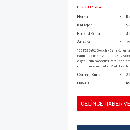
Bosch El Aletleri
Marka
B
Kategori
Sı
Barkod Kodu
3
Stok Kodu
1
1609390452 Bosch - Cam Koruma 
satın alabilirsiniz. Ustapazar, B
diğer ürün modellerimizi incelemek
ürünlerimiz orjinal ve 2 yıl Bosch D
Garanti Süresi
24
Havale
65
GELİNCE HABER V