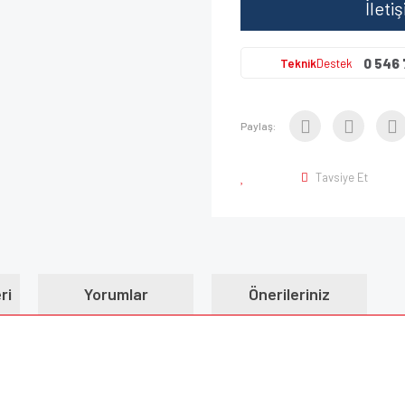
İleti
0 546 
Teknik
Destek
Paylaş:
Tavsiye Et
ri
Yorumlar
Önerileriniz