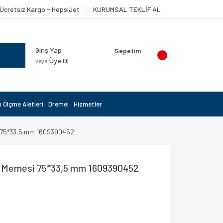
Ücretsiz Kargo - HepsiJet
KURUMSAL TEKLİF AL
Giriş Yap
Sepetim
Üye Ol
veya
 Ölçme Aletleri
Dremel
Hizmetler
 75*33,5 mm 1609390452
 Memesi 75*33,5 mm 1609390452