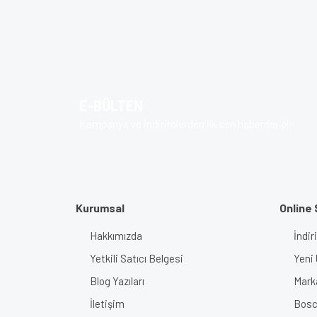
Bu ürünün fiyat bilgisi, resim, ürün açıklamalarında v
Görüş ve önerileriniz için teşekkür ederiz.
Ürün resmi kalitesiz, bozuk veya görüntülenem
Ürün açıklamasında eksik bilgiler bulunuyor.
E-BÜLTEN
Ürün bilgilerinde hatalar bulunuyor.
Kampanya ve indirimlerden ilk sen haberdar ol!
Ürün fiyatı diğer sitelerden daha pahalı.
Bu ürüne benzer farklı alternatifler olmalı.
Kurumsal
Online 
Hakkımızda
İndir
Yetkili Satıcı Belgesi
Yeni 
Blog Yazıları
Mark
İletişim
Bosch