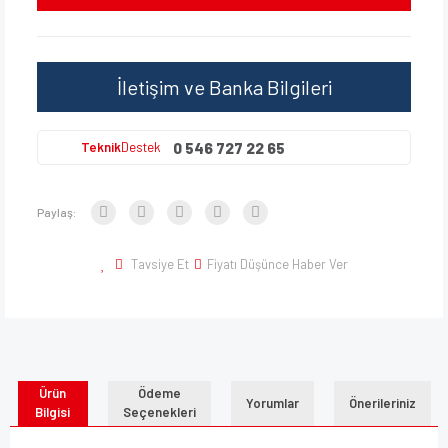
İletişim ve Banka Bilgileri
0 546 727 22 65
Teknik
Destek
Paylaş:
Tavsiye Et
Fiyatı Düşünce Haber Ver
Ürün
Ödeme
Yorumlar
Önerileriniz
Bilgisi
Seçenekleri