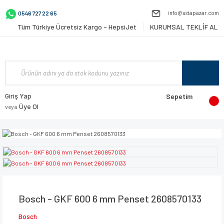
info@ustapazar.com
0546 727 22 65
Tüm Türkiye Ücretsiz Kargo - HepsiJet
KURUMSAL TEKLİF AL
Giriş Yap
Sepetim
Üye Ol
veya
Bosch - GKF 600 6 mm Penset 2608570133
Bosch