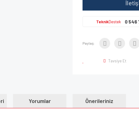
İleti
0 546 
Teknik
Destek
Paylaş:
Tavsiye Et
ri
Yorumlar
Önerileriniz