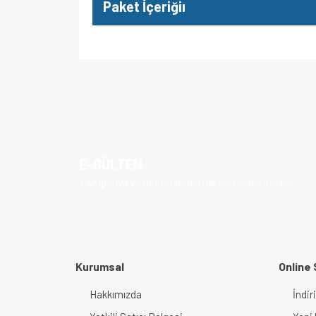
Paket İçeriğiı
Bu ürünün fiyat bilgisi, resim, ürün açıklamalarında v
Görüş ve önerileriniz için teşekkür ederiz.
Ürün resmi kalitesiz, bozuk veya görüntülenem
Ürün açıklamasında eksik bilgiler bulunuyor.
E-BÜLTEN
Ürün bilgilerinde hatalar bulunuyor.
Kampanya ve indirimlerden ilk sen haberdar ol!
Ürün fiyatı diğer sitelerden daha pahalı.
Bu ürüne benzer farklı alternatifler olmalı.
Kurumsal
Online 
Hakkımızda
İndir