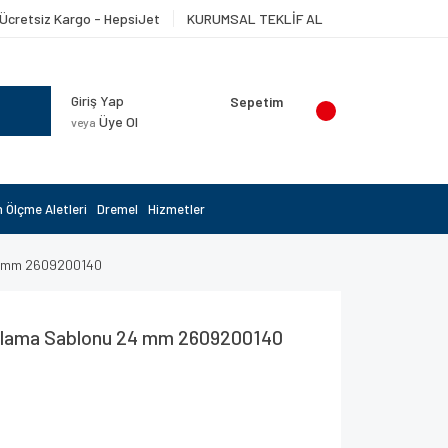
Ücretsiz Kargo - HepsiJet
KURUMSAL TEKLİF AL
Giriş Yap
Sepetim
Üye Ol
veya
 Ölçme Aletleri
Dremel
Hizmetler
4 mm 2609200140
alama Sablonu 24 mm 2609200140