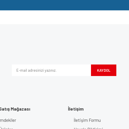
e diğer konularda yetersiz gördüğünüz noktaları öneri formunu kullanarak tarafımı
Bu ürüne ilk yorumu siz yapın!
iyor.
Yorum Yaz
KAYDOL
Satış Mağazası
İletişim
imdekiler
İletişim Formu
Gönder