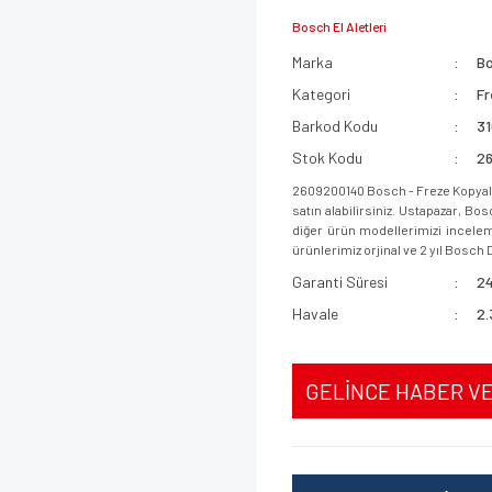
Bosch El Aletleri
Marka
B
Kategori
Fr
Barkod Kodu
3
Stok Kodu
2
2609200140 Bosch - Freze Kopya
satın alabilirsiniz. Ustapazar, B
diğer ürün modellerimizi incelemek
ürünlerimiz orjinal ve 2 yıl Bosch D
Garanti Süresi
24
Havale
2.
GELİNCE HABER V