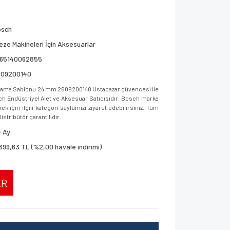
osch
eze Makineleri İçin Aksesuarlar
165140062855
609200140
lama Sablonu 24 mm 2609200140 Ustapazar güvencesi ile
osch Endüstriyel Alet ve Aksesuar Satıcısıdır. Bosch marka
 için ilgili kategori sayfamızı ziyaret edebilirsiniz. Tüm
istribütör garantilidir.
 Ay
399,63 TL (%2,00 havale indirimi)
ER