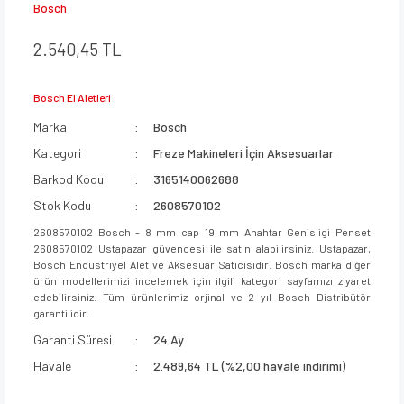
Bosch
2.540,45 TL
Bosch El Aletleri
Marka
Bosch
Kategori
Freze Makineleri İçin Aksesuarlar
Barkod Kodu
3165140062688
Stok Kodu
2608570102
2608570102 Bosch - 8 mm cap 19 mm Anahtar Genisligi Penset
2608570102 Ustapazar güvencesi ile satın alabilirsiniz. Ustapazar,
Bosch Endüstriyel Alet ve Aksesuar Satıcısıdır. Bosch marka diğer
ürün modellerimizi incelemek için ilgili kategori sayfamızı ziyaret
edebilirsiniz. Tüm ürünlerimiz orjinal ve 2 yıl Bosch Distribütör
garantilidir.
Garanti Süresi
24 Ay
Havale
2.489,64 TL (%2,00 havale indirimi)