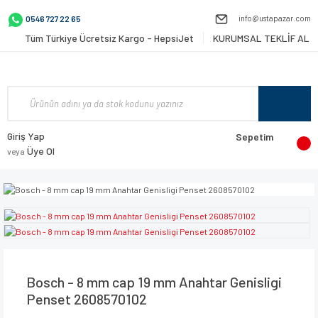
info@ustapazar.com
0546 727 22 65
Tüm Türkiye Ücretsiz Kargo - HepsiJet
KURUMSAL TEKLİF AL
Giriş Yap
Sepetim
Üye Ol
veya
Bosch - 8 mm cap 19 mm Anahtar Genisligi
Penset 2608570102