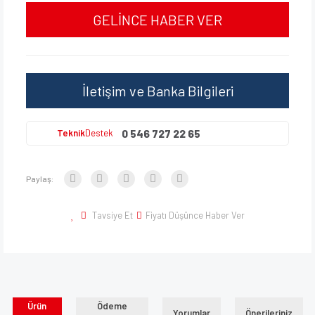
GELİNCE HABER VER
İletişim ve Banka Bilgileri
0 546 727 22 65
Teknik
Destek
Paylaş:
Tavsiye Et
Fiyatı Düşünce Haber Ver
Ürün
Ödeme
Yorumlar
Önerileriniz