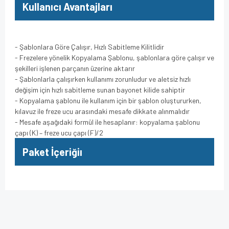
Kullanıcı Avantajları
- Şablonlara Göre Çalışır, Hızlı Sabitleme Kilitlidir
- Frezelere yönelik Kopyalama Şablonu, şablonlara göre çalışır ve
şekilleri işlenen parçanın üzerine aktarır
- Şablonlarla çalışırken kullanımı zorunludur ve aletsiz hızlı
değişim için hızlı sabitleme sunan bayonet kilide sahiptir
- Kopyalama şablonu ile kullanım için bir şablon oluştururken,
kılavuz ile freze ucu arasındaki mesafe dikkate alınmalıdır
- Mesafe aşağıdaki formül ile hesaplanır: kopyalama şablonu
çapı (K) – freze ucu çapı (F)/2
Paket İçeriğiı
Bu ürünün fiyat bilgisi, resim, ürün açıklamalarında ve diğer
konularda yetersiz gördüğünüz noktaları öneri formunu
Bu ürüne ilk yorumu siz yapın!
kullanarak tarafımıza iletebilirsiniz.