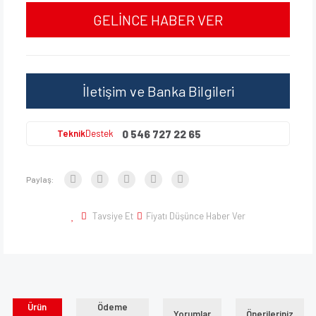
GELİNCE HABER VER
İletişim ve Banka Bilgileri
0 546 727 22 65
Teknik
Destek
Paylaş:
Tavsiye Et
Fiyatı Düşünce Haber Ver
Ürün
Ödeme
Yorumlar
Önerileriniz