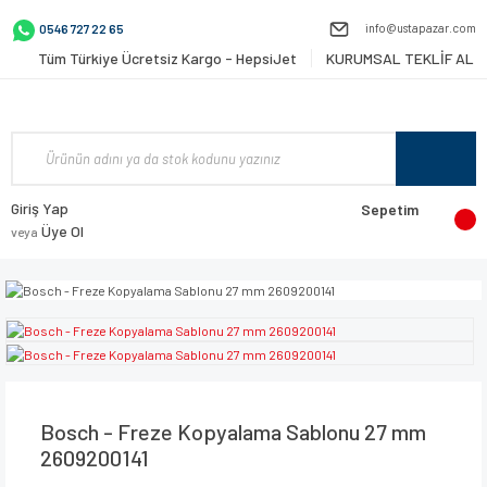
info@ustapazar.com
0546 727 22 65
Tüm Türkiye Ücretsiz Kargo - HepsiJet
KURUMSAL TEKLİF AL
Giriş Yap
Sepetim
Üye Ol
veya
Bosch - Freze Kopyalama Sablonu 27 mm
2609200141