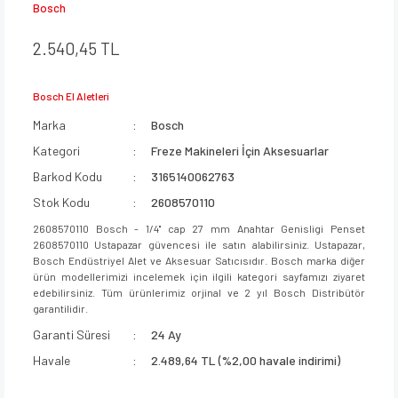
Bosch
2.540,45 TL
Bosch El Aletleri
Marka
Bosch
Kategori
Freze Makineleri İçin Aksesuarlar
Barkod Kodu
3165140062763
Stok Kodu
2608570110
2608570110 Bosch - 1/4'' cap 27 mm Anahtar Genisligi Penset
2608570110 Ustapazar güvencesi ile satın alabilirsiniz. Ustapazar,
Bosch Endüstriyel Alet ve Aksesuar Satıcısıdır. Bosch marka diğer
ürün modellerimizi incelemek için ilgili kategori sayfamızı ziyaret
edebilirsiniz. Tüm ürünlerimiz orjinal ve 2 yıl Bosch Distribütör
garantilidir.
Garanti Süresi
24 Ay
Havale
2.489,64 TL (%2,00 havale indirimi)