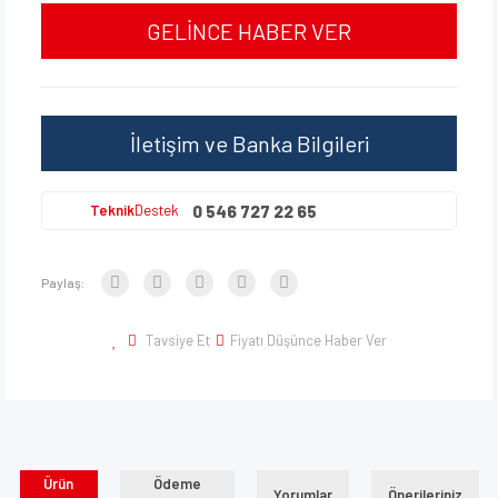
GELİNCE HABER VER
İletişim ve Banka Bilgileri
0 546 727 22 65
Teknik
Destek
Paylaş:
Tavsiye Et
Fiyatı Düşünce Haber Ver
Ürün
Ödeme
Yorumlar
Önerileriniz