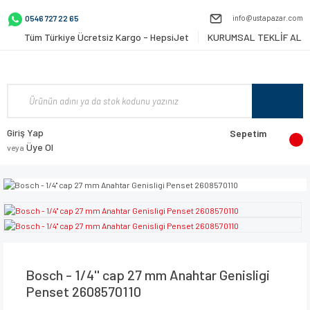
info@ustapazar.com
0546 727 22 65
Tüm Türkiye Ücretsiz Kargo - HepsiJet
KURUMSAL TEKLİF AL
Giriş Yap
Sepetim
Üye Ol
veya
Bosch - 1/4'' cap 27 mm Anahtar Genisligi
Penset 2608570110