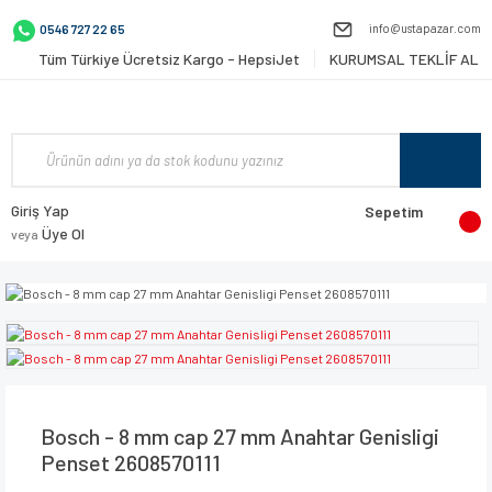
info@ustapazar.com
0546 727 22 65
Tüm Türkiye Ücretsiz Kargo - HepsiJet
KURUMSAL TEKLİF AL
Giriş Yap
Sepetim
Üye Ol
veya
Bosch - 8 mm cap 27 mm Anahtar Genisligi
Penset 2608570111