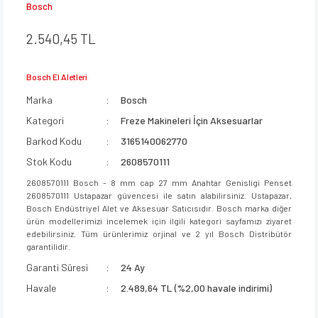
Bosch
2.540,45 TL
Bosch El Aletleri
Marka
Bosch
Kategori
Freze Makineleri İçin Aksesuarlar
Barkod Kodu
3165140062770
Stok Kodu
2608570111
2608570111 Bosch - 8 mm cap 27 mm Anahtar Genisligi Penset
2608570111 Ustapazar güvencesi ile satın alabilirsiniz. Ustapazar,
Bosch Endüstriyel Alet ve Aksesuar Satıcısıdır. Bosch marka diğer
ürün modellerimizi incelemek için ilgili kategori sayfamızı ziyaret
edebilirsiniz. Tüm ürünlerimiz orjinal ve 2 yıl Bosch Distribütör
garantilidir.
Garanti Süresi
24 Ay
Havale
2.489,64 TL (%2,00 havale indirimi)