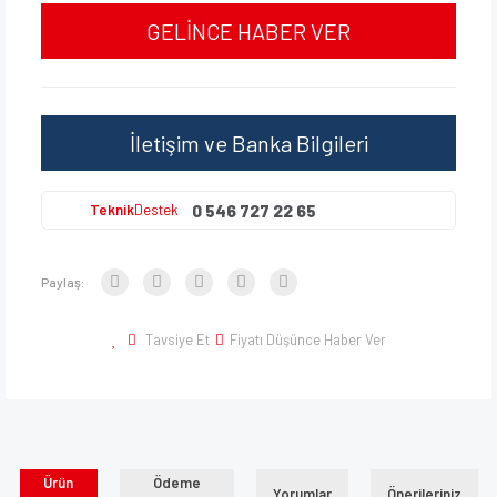
GELİNCE HABER VER
İletişim ve Banka Bilgileri
0 546 727 22 65
Teknik
Destek
Paylaş:
Tavsiye Et
Fiyatı Düşünce Haber Ver
Ürün
Ödeme
Yorumlar
Önerileriniz