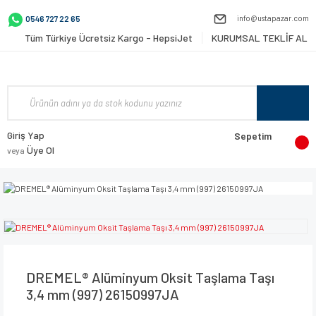
info@ustapazar.com
0546 727 22 65
Tüm Türkiye Ücretsiz Kargo - HepsiJet
KURUMSAL TEKLİF AL
Giriş Yap
Sepetim
Üye Ol
veya
DREMEL® Alüminyum Oksit Taşlama Taşı
3,4 mm (997) 26150997JA