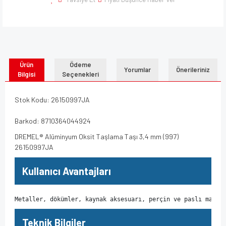
Ürün
Ödeme
Yorumlar
Önerileriniz
Bilgisi
Seçenekleri
Stok Kodu: 26150997JA
Barkod: 8710364044924
DREMEL® Alüminyum Oksit Taşlama Taşı 3,4 mm (997)
26150997JA
Kullanıcı Avantajları
Metaller, dökümler, kaynak aksesuarı, perçin ve paslı malze
Teknik Bilgiler