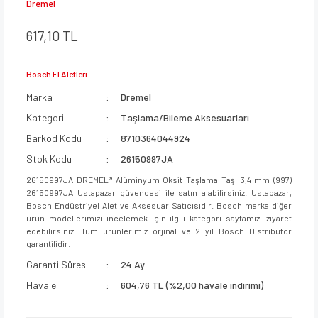
Dremel
617,10 TL
Bosch El Aletleri
Marka
Dremel
Kategori
Taşlama/Bileme Aksesuarları
Barkod Kodu
8710364044924
Stok Kodu
26150997JA
26150997JA DREMEL® Alüminyum Oksit Taşlama Taşı 3,4 mm (997)
26150997JA Ustapazar güvencesi ile satın alabilirsiniz. Ustapazar,
Bosch Endüstriyel Alet ve Aksesuar Satıcısıdır. Bosch marka diğer
ürün modellerimizi incelemek için ilgili kategori sayfamızı ziyaret
edebilirsiniz. Tüm ürünlerimiz orjinal ve 2 yıl Bosch Distribütör
garantilidir.
Garanti Süresi
24 Ay
Havale
604,76 TL (%2,00 havale indirimi)