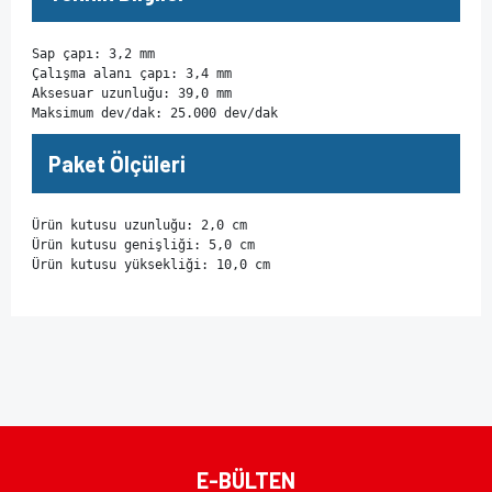
Sap çapı: 3,2 mm

Çalışma alanı çapı: 3,4 mm

Aksesuar uzunluğu: 39,0 mm

Maksimum dev/dak: 25.000 dev/dak
Paket Ölçüleri
Ürün kutusu uzunluğu: 2,0 cm

Ürün kutusu genişliği: 5,0 cm

Ürün kutusu yüksekliği: 10,0 cm
Bu ürünün fiyat bilgisi, resim, ürün açıklamalarında ve diğer
konularda yetersiz gördüğünüz noktaları öneri formunu
Bu ürüne ilk yorumu siz yapın!
kullanarak tarafımıza iletebilirsiniz.
Görüş ve önerileriniz için teşekkür ederiz.
Yorum Yaz
Ürün resmi kalitesiz, bozuk veya görüntülenemiyor.
E-BÜLTEN