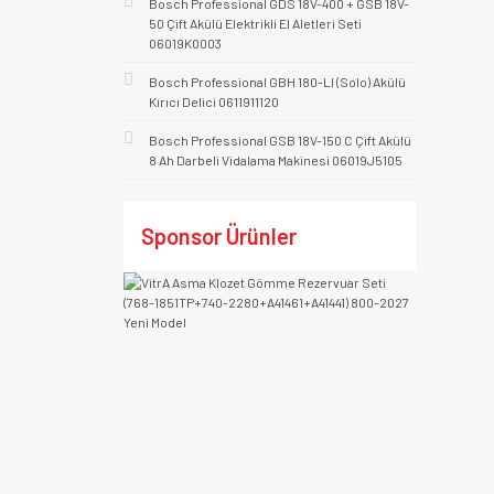
Bosch Professional GDS 18V-400 + GSB 18V-
50 Çift Akülü Elektrikli El Aletleri Seti
06019K0003
Bosch Professional GBH 180-LI (Solo) Akülü
Kırıcı Delici 0611911120
Bosch Professional GSB 18V-150 C Çift Akülü
8 Ah Darbeli Vidalama Makinesi 06019J5105
Sponsor Ürünler