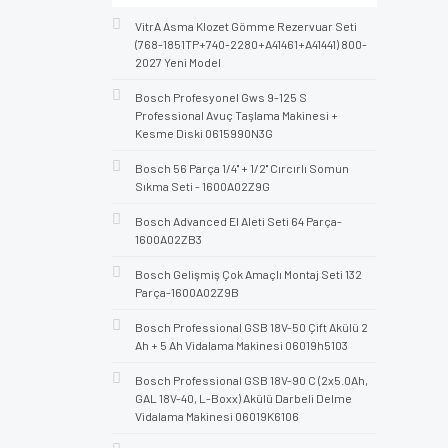
VitrA Asma Klozet Gömme Rezervuar Seti
(768-1851TP+740-2280+A41461+A41441) 800-
2027 Yeni Model
Bosch Profesyonel Gws 9-125 S
Professional Avuç Taşlama Makinesi +
Kesme Diski 0615990N3G
Bosch 56 Parça 1/4'' + 1/2'' Cırcırlı Somun
Sıkma Seti - 1600A02Z9G
Bosch Advanced El Aleti Seti 64 Parça-
1600A02ZB3
Bosch Gelişmiş Çok Amaçlı Montaj Seti 132
Parça-1600A02Z9B
Bosch Professional GSB 18V-50 Çift Akülü 2
Ah + 5 Ah Vidalama Makinesi 06019h5103
Bosch Professional GSB 18V-90 C (2x5.0Ah,
GAL 18V-40, L-Boxx) Akülü Darbeli Delme
Vidalama Makinesi 06019K6106