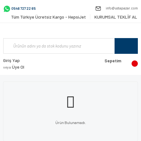
info@ustapazar.com
0546 727 22 65
Tüm Türkiye Ücretsiz Kargo - HepsiJet
KURUMSAL TEKLİF AL
Giriş Yap
Sepetim
Üye Ol
veya
Ürün Bulunamadı.