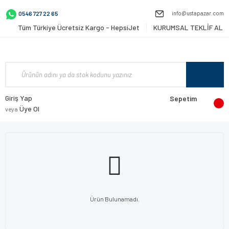
info@ustapazar.com
0546 727 22 65
Tüm Türkiye Ücretsiz Kargo - HepsiJet
KURUMSAL TEKLİF AL
Giriş Yap
Sepetim
Üye Ol
veya
Ürün Bulunamadı.