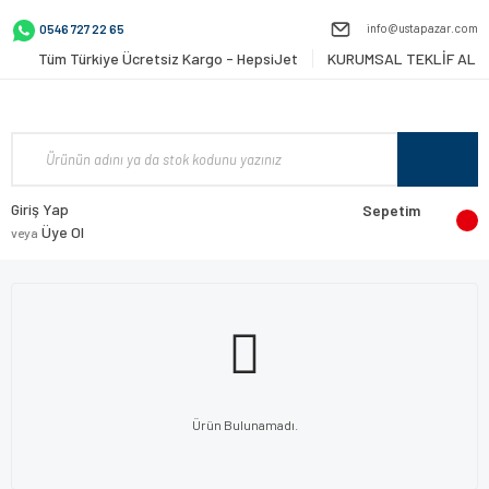
info@ustapazar.com
0546 727 22 65
Tüm Türkiye Ücretsiz Kargo - HepsiJet
KURUMSAL TEKLİF AL
Giriş Yap
Sepetim
Üye Ol
veya
Ürün Bulunamadı.