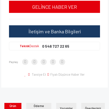
GELİNCE HABER VER
İletişim ve Banka Bilgileri
0 546 727 22 65
Teknik
Destek
Paylaş:
Tavsiye Et
Fiyatı Düşünce Haber Ver
Ürün
Ödeme
Yorumlar
Önerileriniz