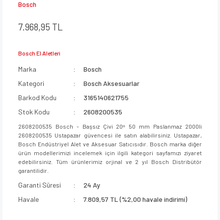
Bosch
7.968,95 TL
Bosch El Aletleri
Marka
Bosch
Kategori
Bosch Aksesuarlar
Barkod Kodu
3165140621755
Stok Kodu
2608200535
2608200535 Bosch - Başsız Çivi 20ᵒ 50 mm Paslanmaz 2000li
2608200535 Ustapazar güvencesi ile satın alabilirsiniz. Ustapazar,
Bosch Endüstriyel Alet ve Aksesuar Satıcısıdır. Bosch marka diğer
ürün modellerimizi incelemek için ilgili kategori sayfamızı ziyaret
edebilirsiniz. Tüm ürünlerimiz orjinal ve 2 yıl Bosch Distribütör
garantilidir.
Garanti Süresi
24 Ay
Havale
7.809,57 TL (%2,00 havale indirimi)