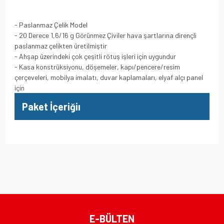
- Paslanmaz Çelik Model
- 20 Derece 1,6/16 g Görünmez Çiviler hava şartlarına dirençli
paslanmaz çelikten üretilmiştir
- Ahşap üzerindeki çok çeşitli rötuş işleri için uygundur
- Kasa konstrüksiyonu, döşemeler, kapı/pencere/resim
çerçeveleri, mobilya imalatı, duvar kaplamaları, elyaf alçı panel
için
Paket İçeriğiı
Bu ürünün fiyat bilgisi, resim, ürün açıklamalarında ve diğer
konularda yetersiz gördüğünüz noktaları öneri formunu
Bu ürüne ilk yorumu siz yapın!
kullanarak tarafımıza iletebilirsiniz.
Görüş ve önerileriniz için teşekkür ederiz.
Yorum Yaz
Ürün resmi kalitesiz, bozuk veya görüntülenemiyor.
E-BÜLTEN