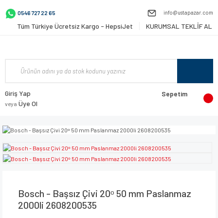
info@ustapazar.com
0546 727 22 65
Tüm Türkiye Ücretsiz Kargo - HepsiJet
KURUMSAL TEKLİF AL
Giriş Yap
Sepetim
Üye Ol
veya
Bosch - Başsız Çivi 20ᵒ 50 mm Paslanmaz
2000li 2608200535