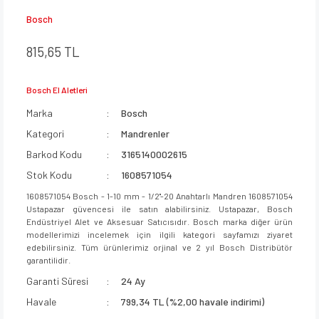
Bosch
815,65 TL
Bosch El Aletleri
Marka
Bosch
Kategori
Mandrenler
Barkod Kodu
3165140002615
Stok Kodu
1608571054
1608571054 Bosch - 1-10 mm - 1/2''-20 Anahtarlı Mandren 1608571054
Ustapazar güvencesi ile satın alabilirsiniz. Ustapazar, Bosch
Endüstriyel Alet ve Aksesuar Satıcısıdır. Bosch marka diğer ürün
modellerimizi incelemek için ilgili kategori sayfamızı ziyaret
edebilirsiniz. Tüm ürünlerimiz orjinal ve 2 yıl Bosch Distribütör
garantilidir.
Garanti Süresi
24 Ay
Havale
799,34 TL (%2,00 havale indirimi)