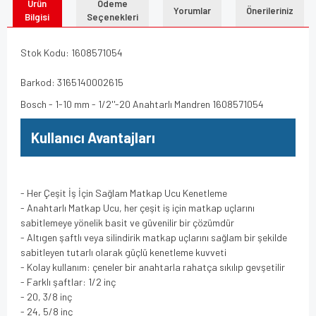
Ürün
Ödeme
Yorumlar
Önerileriniz
Bilgisi
Seçenekleri
Stok Kodu: 1608571054
Barkod: 3165140002615
Bosch - 1-10 mm - 1/2''-20 Anahtarlı Mandren 1608571054
Kullanıcı Avantajları
- Her Çeşit İş İçin Sağlam Matkap Ucu Kenetleme
- Anahtarlı Matkap Ucu, her çeşit iş için matkap uçlarını
sabitlemeye yönelik basit ve güvenilir bir çözümdür
- Altıgen şaftlı veya silindirik matkap uçlarını sağlam bir şekilde
sabitleyen tutarlı olarak güçlü kenetleme kuvveti
- Kolay kullanım: çeneler bir anahtarla rahatça sıkılıp gevşetilir
- Farklı şaftlar: 1/2 inç
- 20, 3/8 inç
- 24, 5/8 inç