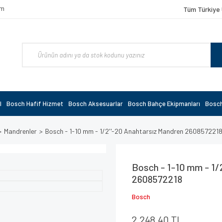
om
Tüm Türkiye 
l
Bosch Hafif Hizmet
Bosch Aksesuarlar
Bosch Bahçe Ekipmanları
Bosch
Mandrenler
Bosch - 1-10 mm - 1/2''-20 Anahtarsız Mandren 260857221
Bosch - 1-10 mm - 1/
2608572218
Bosch
2.248,40 TL