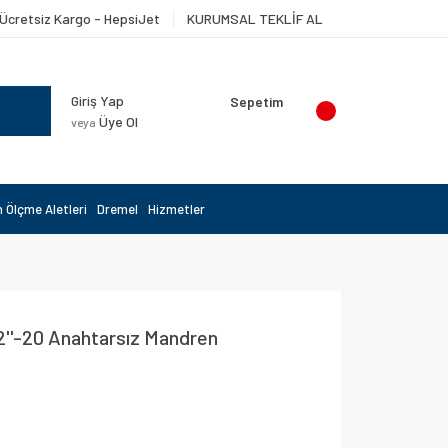
Ücretsiz Kargo - HepsiJet
KURUMSAL TEKLİF AL
Giriş Yap
Sepetim
Üye Ol
veya
 Ölçme Aletleri
Dremel
Hizmetler
8
2''-20 Anahtarsız Mandren