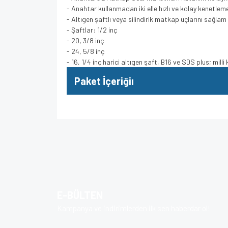
- Anahtar kullanmadan iki elle hızlı ve kolay kenetlem
- Altıgen şaftlı veya silindirik matkap uçlarını sağlam 
- Şaftlar: 1/2 inç
- 20, 3/8 inç
- 24, 5/8 inç
- 16, 1/4 inç harici altıgen şaft, B16 ve SDS plus; mill
Paket İçeriğiı
Bu ürünün fiyat bilgisi, resim, ürün açıklamalarında v
Görüş ve önerileriniz için teşekkür ederiz.
Ürün resmi kalitesiz, bozuk veya görüntülenem
Ürün açıklamasında eksik bilgiler bulunuyor.
E-BÜLTEN
Ürün bilgilerinde hatalar bulunuyor.
Kampanya ve indirimlerden ilk sen haberdar ol!
Ürün fiyatı diğer sitelerden daha pahalı.