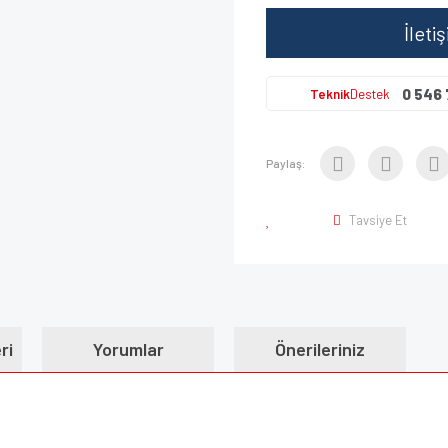
İleti
0 546 
Teknik
Destek
Paylaş:
Tavsiye Et
ri
Yorumlar
Önerileriniz