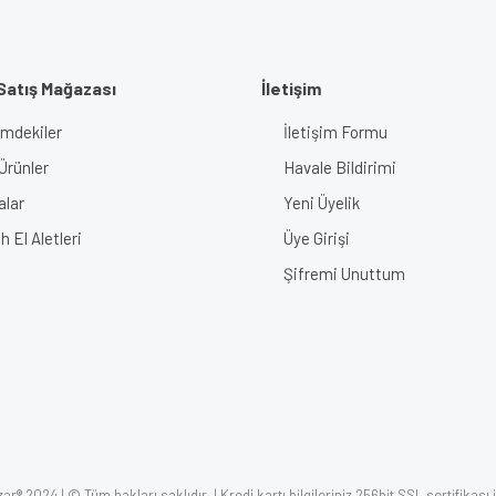
Satış Mağazası
İletişim
imdekiler
İletişim Formu
Gönder
Ürünler
Havale Bildirimi
alar
Yeni Üyelik
 El Aletleri
Üye Girişi
Şifremi Unuttum
r® 2024 | © Tüm hakları saklıdır. | Kredi kartı bilgileriniz 256bit SSL sertifikası