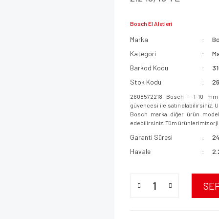
Bosch El Aletleri
Marka
B
Kategori
Ma
Barkod Kodu
3
Stok Kodu
2
2608572218 Bosch - 1-10 mm -
güvencesi ile satın alabilirsiniz.
Bosch marka diğer ürün modeller
edebilirsiniz. Tüm ürünlerimiz orjin
Garanti Süresi
24
Havale
2.
SE