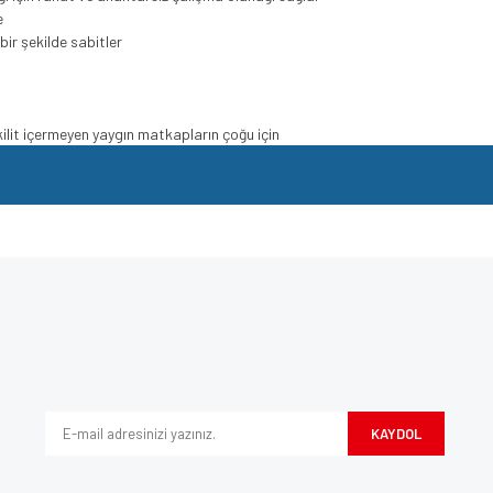
e
bir şekilde sabitler
i kilit içermeyen yaygın matkapların çoğu için
e diğer konularda yetersiz gördüğünüz noktaları öneri formunu kullanarak tarafımı
Bu ürüne ilk yorumu siz yapın!
iyor.
Yorum Yaz
KAYDOL