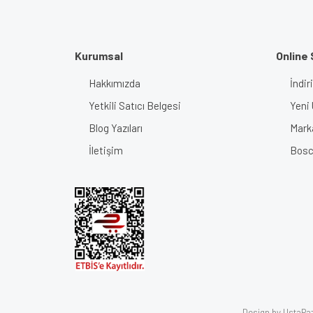
Bu ürüne benzer farklı alternatifler olmalı.
Kurumsal
Online 
Hakkımızda
İndir
Yetkili Satıcı Belgesi
Yeni 
Blog Yazıları
Mark
İletişim
Bosch
Design by UstaPaza