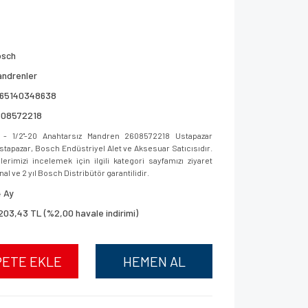
osch
ndrenler
165140348638
608572218
 1/2''-20 Anahtarsız Mandren 2608572218 Ustapazar
 Ustapazar, Bosch Endüstriyel Alet ve Aksesuar Satıcısıdır.
imizi incelemek için ilgili kategori sayfamızı ziyaret
al ve 2 yıl Bosch Distribütör garantilidir.
 Ay
203,43 TL (%2,00 havale indirimi)
PETE EKLE
HEMEN AL