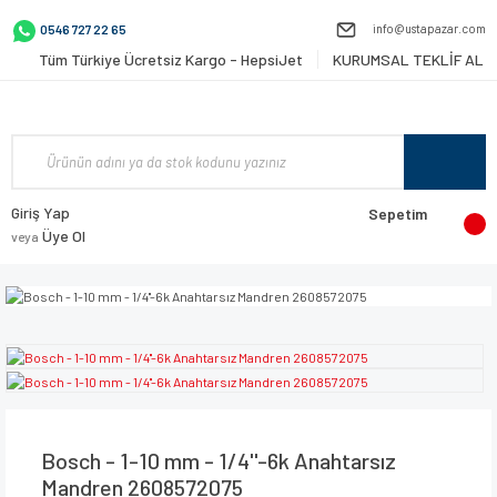
info@ustapazar.com
0546 727 22 65
Tüm Türkiye Ücretsiz Kargo - HepsiJet
KURUMSAL TEKLİF AL
Giriş Yap
Sepetim
Üye Ol
veya
Bosch - 1-10 mm - 1/4''-6k Anahtarsız
Mandren 2608572075