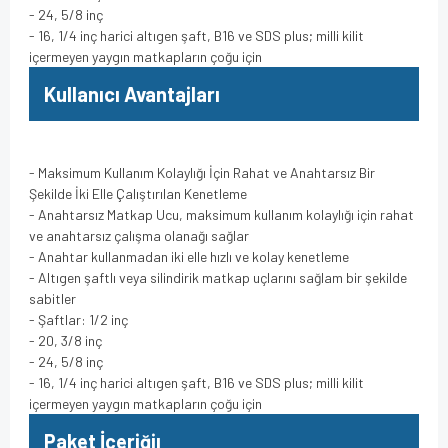
- 24, 5/8 inç
- 16, 1/4 inç harici altıgen şaft, B16 ve SDS plus; milli kilit
içermeyen yaygın matkapların çoğu için
Kullanıcı Avantajları
- Maksimum Kullanım Kolaylığı İçin Rahat ve Anahtarsız Bir
Şekilde İki Elle Çalıştırılan Kenetleme
- Anahtarsız Matkap Ucu, maksimum kullanım kolaylığı için rahat
ve anahtarsız çalışma olanağı sağlar
- Anahtar kullanmadan iki elle hızlı ve kolay kenetleme
- Altıgen şaftlı veya silindirik matkap uçlarını sağlam bir şekilde
sabitler
- Şaftlar: 1/2 inç
- 20, 3/8 inç
- 24, 5/8 inç
- 16, 1/4 inç harici altıgen şaft, B16 ve SDS plus; milli kilit
içermeyen yaygın matkapların çoğu için
Paket İçeriğiı