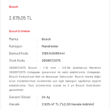
Bosch
2.679,05 TL
Bosch El Aletleri
Marka
Bosch
Kategori
Mandrenler
Barkod Kodu
3165140085441
Stok Kodu
2608572075
2608572075 Bosch - 1-10 mm - 1/4''-6k Anahtarsız Mandren
2608572075 Ustapazar güvencesi ile satın alabilirsiniz. Ustapazar,
Bosch Endüstriyel Alet ve Aksesuar Satıcısıdır. Bosch marka diğer
ürün modellerimizi incelemek için ilgili kategori sayfamızı ziyaret
edebilirsiniz. Tüm ürünlerimiz orjinal ve 2 yıl Bosch Distribütör
garantilidir.
Garanti Süresi
24 Ay
Havale
2.625,47 TL (%2,00 havale indirimi)