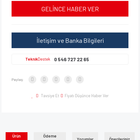
GELİNCE HABER VER
İletişim ve Banka Bilgileri
0 546 727 22 65
Teknik
Destek
Paylaş:
Tavsiye Et
Fiyatı Düşünce Haber Ver
Ürün
Ödeme
Yorumlar
Önerileriniz