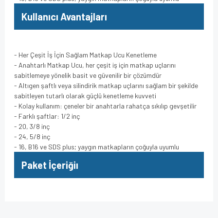
Kullanıcı Avantajları
- Her Çeşit İş İçin Sağlam Matkap Ucu Kenetleme
- Anahtarlı Matkap Ucu, her çeşit iş için matkap uçlarını
sabitlemeye yönelik basit ve güvenilir bir çözümdür
- Altıgen şaftlı veya silindirik matkap uçlarını sağlam bir şekilde
sabitleyen tutarlı olarak güçlü kenetleme kuvveti
- Kolay kullanım: çeneler bir anahtarla rahatça sıkılıp gevşetilir
- Farklı şaftlar: 1/2 inç
- 20, 3/8 inç
- 24, 5/8 inç
- 16, B16 ve SDS plus; yaygın matkapların çoğuyla uyumlu
Paket İçeriğiı
Bu ürünün fiyat bilgisi, resim, ürün açıklamalarında ve diğer