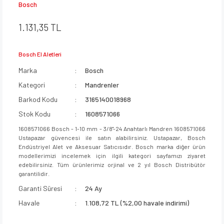
Bosch
1.131,35 TL
Bosch El Aletleri
Marka
Bosch
Kategori
Mandrenler
Barkod Kodu
3165140018968
Stok Kodu
1608571066
1608571066 Bosch - 1-10 mm - 3/8''-24 Anahtarlı Mandren 1608571066
Ustapazar güvencesi ile satın alabilirsiniz. Ustapazar, Bosch
Endüstriyel Alet ve Aksesuar Satıcısıdır. Bosch marka diğer ürün
modellerimizi incelemek için ilgili kategori sayfamızı ziyaret
edebilirsiniz. Tüm ürünlerimiz orjinal ve 2 yıl Bosch Distribütör
garantilidir.
Garanti Süresi
24 Ay
Havale
1.108,72 TL (%2,00 havale indirimi)