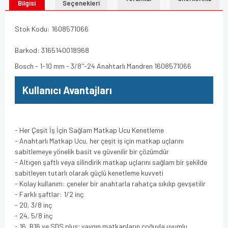
Bilgisi
Seçenekleri
Stok Kodu: 1608571066
Barkod: 3165140018968
Bosch - 1-10 mm - 3/8''-24 Anahtarlı Mandren 1608571066
Kullanıcı Avantajları
- Her Çeşit İş İçin Sağlam Matkap Ucu Kenetleme
- Anahtarlı Matkap Ucu, her çeşit iş için matkap uçlarını
sabitlemeye yönelik basit ve güvenilir bir çözümdür
- Altıgen şaftlı veya silindirik matkap uçlarını sağlam bir şekilde
sabitleyen tutarlı olarak güçlü kenetleme kuvveti
- Kolay kullanım: çeneler bir anahtarla rahatça sıkılıp gevşetilir
- Farklı şaftlar: 1/2 inç
- 20, 3/8 inç
- 24, 5/8 inç
- 16, B16 ve SDS plus; yaygın matkapların çoğuyla uyumlu