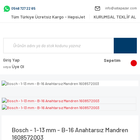
info@ustapazar.com
0546 727 22 65
Tüm Türkiye Ücretsiz Kargo - HepsiJet
KURUMSAL TEKLİF AL
Giriş Yap
Sepetim
Üye Ol
veya
Bosch - 1-13 mm - B-16 Anahtarsız Mandren
1608572003