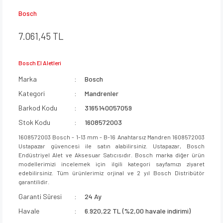
Bosch
7.061,45 TL
Bosch El Aletleri
Marka
Bosch
Kategori
Mandrenler
Barkod Kodu
3165140057059
Stok Kodu
1608572003
1608572003 Bosch - 1-13 mm - B-16 Anahtarsız Mandren 1608572003
Ustapazar güvencesi ile satın alabilirsiniz. Ustapazar, Bosch
Endüstriyel Alet ve Aksesuar Satıcısıdır. Bosch marka diğer ürün
modellerimizi incelemek için ilgili kategori sayfamızı ziyaret
edebilirsiniz. Tüm ürünlerimiz orjinal ve 2 yıl Bosch Distribütör
garantilidir.
Garanti Süresi
24 Ay
Havale
6.920,22 TL (%2,00 havale indirimi)