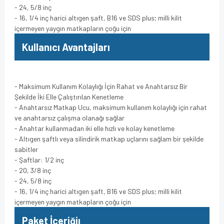
- 24, 5/8 inç
- 16, 1/4 inç harici altıgen şaft, B16 ve SDS plus; milli kilit
içermeyen yaygın matkapların çoğu için
Kullanıcı Avantajları
- Maksimum Kullanım Kolaylığı İçin Rahat ve Anahtarsız Bir
Şekilde İki Elle Çalıştırılan Kenetleme
- Anahtarsız Matkap Ucu, maksimum kullanım kolaylığı için rahat
ve anahtarsız çalışma olanağı sağlar
- Anahtar kullanmadan iki elle hızlı ve kolay kenetleme
- Altıgen şaftlı veya silindirik matkap uçlarını sağlam bir şekilde
sabitler
- Şaftlar: 1/2 inç
- 20, 3/8 inç
- 24, 5/8 inç
- 16, 1/4 inç harici altıgen şaft, B16 ve SDS plus; milli kilit
içermeyen yaygın matkapların çoğu için
Paket İçeriğiı