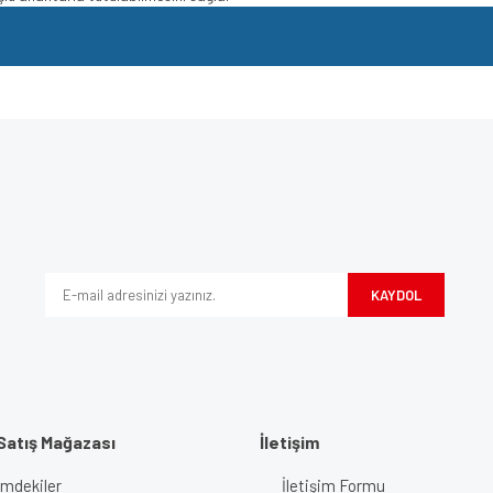
e diğer konularda yetersiz gördüğünüz noktaları öneri formunu kullanarak tarafımı
Bu ürüne ilk yorumu siz yapın!
iyor.
Yorum Yaz
KAYDOL
Satış Mağazası
İletişim
imdekiler
İletişim Formu