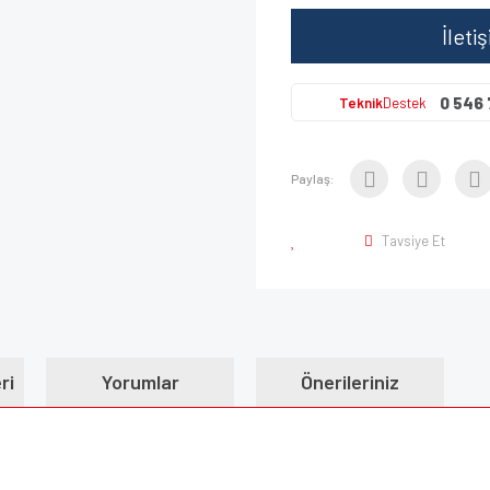
İleti
0 546 
Teknik
Destek
Paylaş:
Tavsiye Et
ri
Yorumlar
Önerileriniz