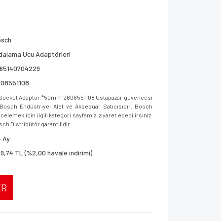
osch
dalama Ucu Adaptörleri
165140704229
608551108
8'' Socket Adaptör *50mm 2608551108 Ustapazar güvencesi
ar, Bosch Endüstriyel Alet ve Aksesuar Satıcısıdır. Bosch
elemek için ilgili kategori sayfamızı ziyaret edebilirsiniz.
sch Distribütör garantilidir.
 Ay
9,74 TL (%2,00 havale indirimi)
ER