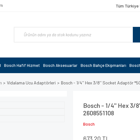
om
Tüm Türkiye 
l
Bosch Hafif Hizmet
Bosch Aksesuarlar
Bosch Bahçe Ekipmanları
Bosch
ı
Vidalama Ucu Adaptörleri
Bosch - 1/4'' Hex 3/8'' Socket Adaptör 
Bosch - 1/4'' Hex 3/
2608551108
Bosch
673,20 TL