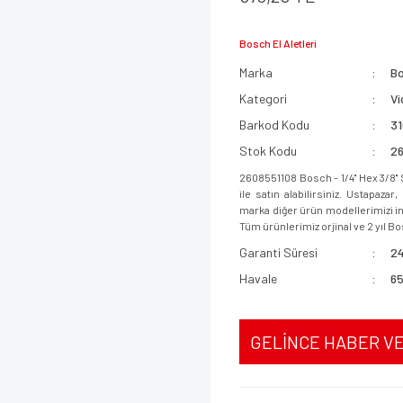
Bosch El Aletleri
Marka
B
Kategori
Vi
Barkod Kodu
3
Stok Kodu
2
2608551108 Bosch - 1/4'' Hex 3/
ile satın alabilirsiniz. Ustapaz
marka diğer ürün modellerimizi inc
Tüm ürünlerimiz orjinal ve 2 yıl Bo
Garanti Süresi
24
Havale
65
GELİNCE HABER V