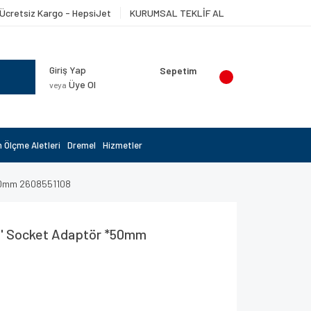
Ücretsiz Kargo - HepsiJet
KURUMSAL TEKLİF AL
Giriş Yap
Sepetim
Üye Ol
veya
 Ölçme Aletleri
Dremel
Hizmetler
*50mm 2608551108
8'' Socket Adaptör *50mm