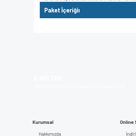
Paket İçeriğiı
Bu ürünün fiyat bilgisi, resim, ürün açıklamalarında v
Görüş ve önerileriniz için teşekkür ederiz.
Ürün resmi kalitesiz, bozuk veya görüntülenem
Ürün açıklamasında eksik bilgiler bulunuyor.
E-BÜLTEN
Ürün bilgilerinde hatalar bulunuyor.
Kampanya ve indirimlerden ilk sen haberdar ol!
Ürün fiyatı diğer sitelerden daha pahalı.
Bu ürüne benzer farklı alternatifler olmalı.
Kurumsal
Online 
Hakkımızda
İndir