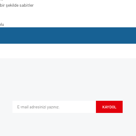
bir şekilde sabitler
mlu
e diğer konularda yetersiz gördüğünüz noktaları öneri formunu kullanarak tarafımı
Bu ürüne ilk yorumu siz yapın!
iyor.
Yorum Yaz
KAYDOL