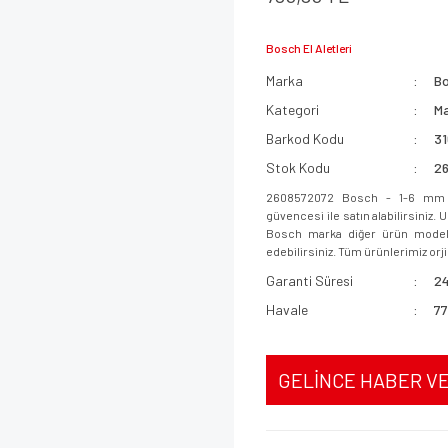
Bosch El Aletleri
Marka
B
Kategori
Ma
Barkod Kodu
3
Stok Kodu
2
2608572072 Bosch - 1-6 mm - 
güvencesi ile satın alabilirsiniz.
Bosch marka diğer ürün modeller
edebilirsiniz. Tüm ürünlerimiz orjin
Garanti Süresi
24
Havale
77
GELİNCE HABER V