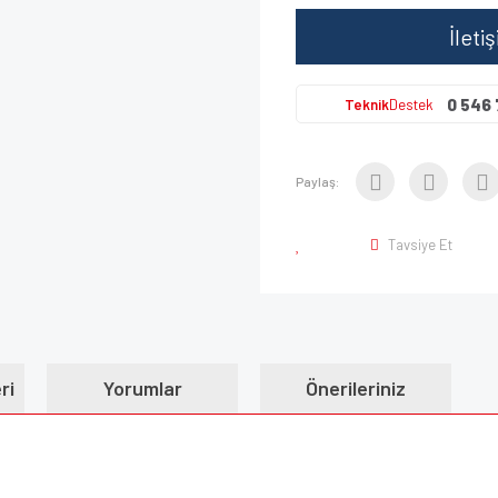
İleti
0 546 
Teknik
Destek
Paylaş:
Tavsiye Et
ri
Yorumlar
Önerileriniz