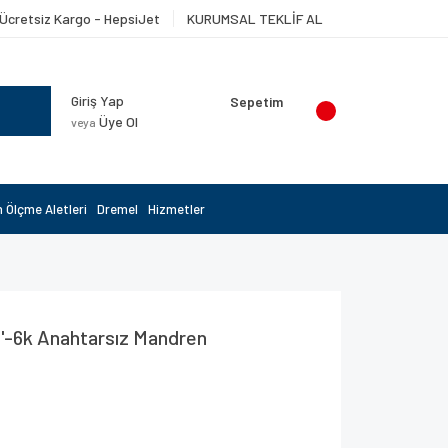
Ücretsiz Kargo - HepsiJet
KURUMSAL TEKLİF AL
Giriş Yap
Sepetim
Üye Ol
veya
 Ölçme Aletleri
Dremel
Hizmetler
''-6k Anahtarsız Mandren