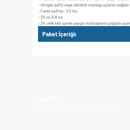
- Altıgen şaftlı veya silindirik matkap uçlarını sağlam 
- Farklı şaftlar: 1/2 inç
- 20 ve 3/8 inç
- 24; milli kilit içeren yaygın matkapların çoğuyla uyu
Paket İçeriğiı
Bu ürünün fiyat bilgisi, resim, ürün açıklamalarında v
Görüş ve önerileriniz için teşekkür ederiz.
Ürün resmi kalitesiz, bozuk veya görüntülenem
Ürün açıklamasında eksik bilgiler bulunuyor.
E-BÜLTEN
Ürün bilgilerinde hatalar bulunuyor.
Kampanya ve indirimlerden ilk sen haberdar ol!
Ürün fiyatı diğer sitelerden daha pahalı.
Bu ürüne benzer farklı alternatifler olmalı.