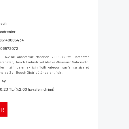
osch
ndrenler
165140085434
608572072
1/4''-6k Anahtarsız Mandren 2608572072 Ustapazar
 Ustapazar, Bosch Endüstriyel Alet ve Aksesuar Satıcısıdır.
imizi incelemek için ilgili kategori sayfamızı ziyaret
al ve 2 yıl Bosch Distribütör garantilidir.
 Ay
0,23 TL (%2,00 havale indirimi)
ER