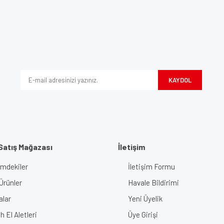
e diğer konularda yetersiz gördüğünüz noktaları öneri formunu kullanarak tarafımı
Bu ürüne ilk yorumu siz yapın!
iyor.
Yorum Yaz
KAYDOL
Satış Mağazası
İletişim
imdekiler
İletişim Formu
Gönder
Ürünler
Havale Bildirimi
alar
Yeni Üyelik
 El Aletleri
Üye Girişi