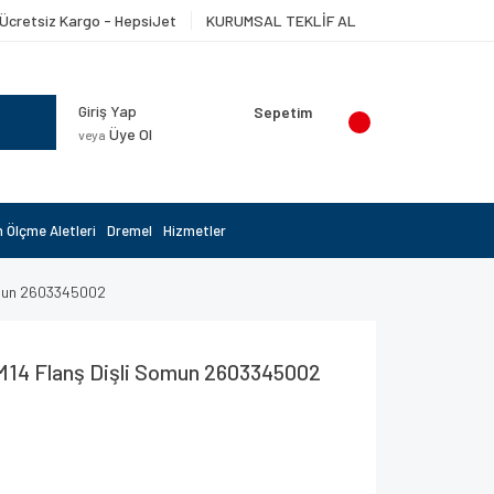
Ücretsiz Kargo - HepsiJet
KURUMSAL TEKLİF AL
Giriş Yap
Sepetim
Üye Ol
veya
 Ölçme Aletleri
Dremel
Hizmetler
omun 2603345002
M14 Flanş Dişli Somun 2603345002