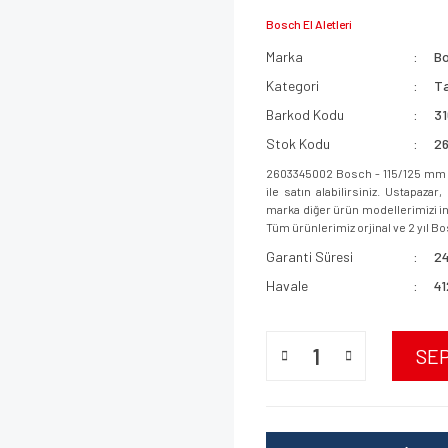
Bosch El Aletleri
Marka
B
Kategori
Ta
Barkod Kodu
31
Stok Kodu
2
2603345002 Bosch - 115/125 mm 
ile satın alabilirsiniz. Ustapaz
marka diğer ürün modellerimizi inc
Tüm ürünlerimiz orjinal ve 2 yıl Bo
Garanti Süresi
24
Havale
41
SE