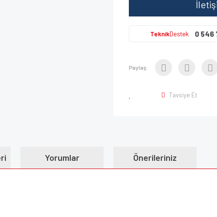
İleti
0 546 
Teknik
Destek
Paylaş:
Tavsiye Et
ri
Yorumlar
Önerileriniz