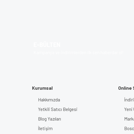
Bu ürünün fiyat bilgisi, resim, ürün açıklamalarında v
Görüş ve önerileriniz için teşekkür ederiz.
Ürün resmi kalitesiz, bozuk veya görüntülenem
Ürün açıklamasında eksik bilgiler bulunuyor.
E-BÜLTEN
Ürün bilgilerinde hatalar bulunuyor.
Kampanya ve indirimlerden ilk sen haberdar ol!
Ürün fiyatı diğer sitelerden daha pahalı.
Bu ürüne benzer farklı alternatifler olmalı.
Kurumsal
Online 
Hakkımızda
İndir
Yetkili Satıcı Belgesi
Yeni 
Blog Yazıları
Mark
İletişim
Bosch