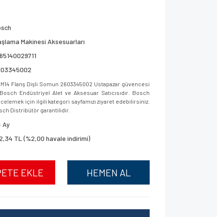
osch
şlama Makinesi Aksesuarları
65140029711
603345002
M14 Flanş Dişli Somun 2603345002 Ustapazar güvencesi
ar, Bosch Endüstriyel Alet ve Aksesuar Satıcısıdır. Bosch
elemek için ilgili kategori sayfamızı ziyaret edebilirsiniz.
sch Distribütör garantilidir.
 Ay
2,34 TL (%2,00 havale indirimi)
PETE EKLE
HEMEN AL