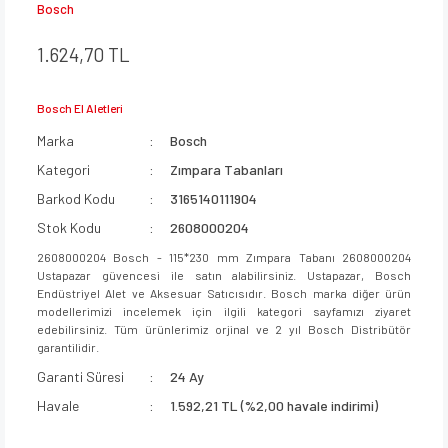
Bosch
1.624,70 TL
Bosch El Aletleri
Marka
Bosch
Kategori
Zımpara Tabanları
Barkod Kodu
3165140111904
Stok Kodu
2608000204
2608000204 Bosch - 115*230 mm Zımpara Tabanı 2608000204
Ustapazar güvencesi ile satın alabilirsiniz. Ustapazar, Bosch
Endüstriyel Alet ve Aksesuar Satıcısıdır. Bosch marka diğer ürün
modellerimizi incelemek için ilgili kategori sayfamızı ziyaret
edebilirsiniz. Tüm ürünlerimiz orjinal ve 2 yıl Bosch Distribütör
garantilidir.
Garanti Süresi
24 Ay
Havale
1.592,21 TL (%2,00 havale indirimi)