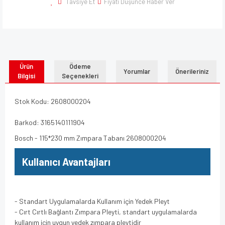
Tavsiye Et
Fiyatı Düşünce Haber Ver
Ürün
Ödeme
Yorumlar
Önerileriniz
Bilgisi
Seçenekleri
Stok Kodu: 2608000204
Barkod: 3165140111904
Bosch - 115*230 mm Zımpara Tabanı 2608000204
Kullanıcı Avantajları
- Standart Uygulamalarda Kullanım için Yedek Pleyt
- Cırt Cırtlı Bağlantı Zımpara Pleyti, standart uygulamalarda
kullanım için uygun yedek zımpara pleytidir