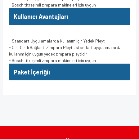
- Bosch titreşimli zımpara makineleri için uygun
Kullanıcı Avantajları
- Standart Uygulamalarda Kullanım için Yedek Pleyt
- Cırt Cırtlı Bağlantı Zımpara Pleyti, standart uygulamalarda
kullanım için uygun yedek zımpara pleytidir
- Bosch titreşimli zımpara makineleri için uygun
Paket İçeriğiı
Bu ürünün fiyat bilgisi, resim, ürün açıklamalarında ve diğer
konularda yetersiz gördüğünüz noktaları öneri formunu
Bu ürüne ilk yorumu siz yapın!
kullanarak tarafımıza iletebilirsiniz.
Görüş ve önerileriniz için teşekkür ederiz.
Yorum Yaz