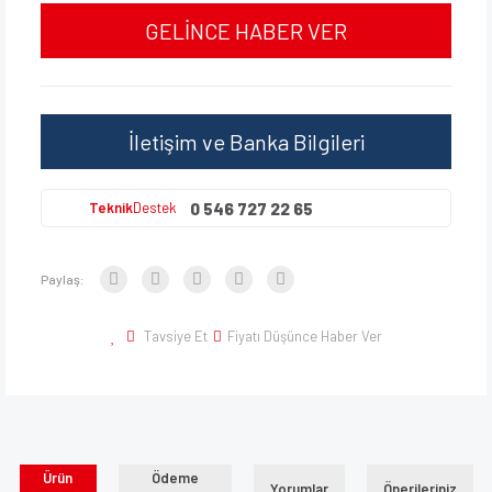
GELİNCE HABER VER
İletişim ve Banka Bilgileri
0 546 727 22 65
Teknik
Destek
Paylaş:
Tavsiye Et
Fiyatı Düşünce Haber Ver
Ürün
Ödeme
Yorumlar
Önerileriniz