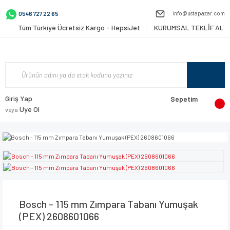
info@ustapazar.com
0546 727 22 65
Tüm Türkiye Ücretsiz Kargo - HepsiJet
KURUMSAL TEKLİF AL
Giriş Yap
Sepetim
Üye Ol
veya
Bosch - 115 mm Zımpara Tabanı Yumuşak
(PEX) 2608601066