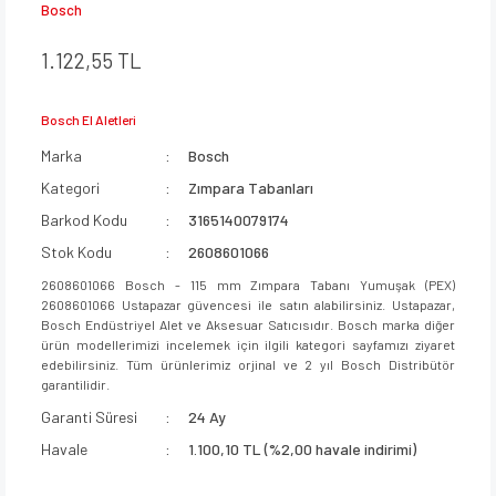
Bosch
1.122,55 TL
Bosch El Aletleri
Marka
Bosch
Kategori
Zımpara Tabanları
Barkod Kodu
3165140079174
Stok Kodu
2608601066
2608601066 Bosch - 115 mm Zımpara Tabanı Yumuşak (PEX)
2608601066 Ustapazar güvencesi ile satın alabilirsiniz. Ustapazar,
Bosch Endüstriyel Alet ve Aksesuar Satıcısıdır. Bosch marka diğer
ürün modellerimizi incelemek için ilgili kategori sayfamızı ziyaret
edebilirsiniz. Tüm ürünlerimiz orjinal ve 2 yıl Bosch Distribütör
garantilidir.
Garanti Süresi
24 Ay
Havale
1.100,10 TL (%2,00 havale indirimi)