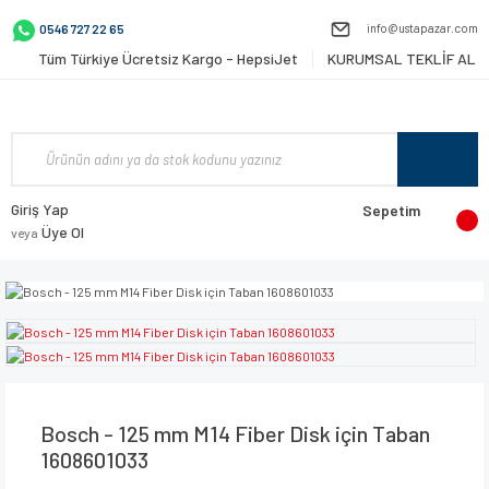
info@ustapazar.com
0546 727 22 65
Tüm Türkiye Ücretsiz Kargo - HepsiJet
KURUMSAL TEKLİF AL
Giriş Yap
Sepetim
Üye Ol
veya
Bosch - 125 mm M14 Fiber Disk için Taban
1608601033