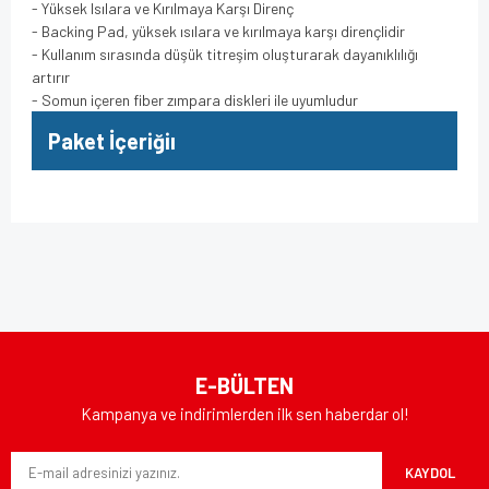
- Yüksek Isılara ve Kırılmaya Karşı Direnç
- Backing Pad, yüksek ısılara ve kırılmaya karşı dirençlidir
- Kullanım sırasında düşük titreşim oluşturarak dayanıklılığı
artırır
- Somun içeren fiber zımpara diskleri ile uyumludur
Paket İçeriğiı
Bu ürünün fiyat bilgisi, resim, ürün açıklamalarında ve diğer
konularda yetersiz gördüğünüz noktaları öneri formunu
Bu ürüne ilk yorumu siz yapın!
kullanarak tarafımıza iletebilirsiniz.
Görüş ve önerileriniz için teşekkür ederiz.
Yorum Yaz
Ürün resmi kalitesiz, bozuk veya görüntülenemiyor.
E-BÜLTEN
Ürün açıklamasında eksik bilgiler bulunuyor.
Kampanya ve indirimlerden ilk sen haberdar ol!
Ürün bilgilerinde hatalar bulunuyor.
KAYDOL
Ürün fiyatı diğer sitelerden daha pahalı.