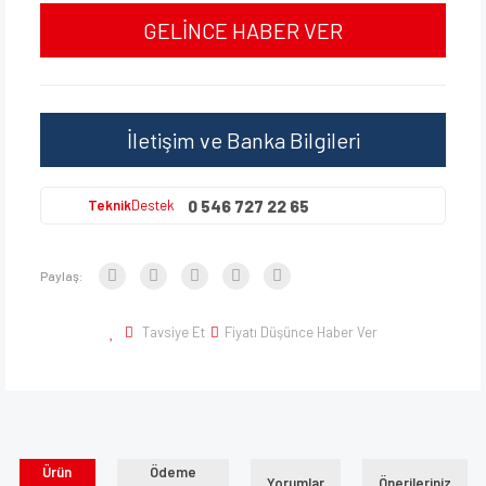
GELİNCE HABER VER
İletişim ve Banka Bilgileri
0 546 727 22 65
Teknik
Destek
Paylaş:
Tavsiye Et
Fiyatı Düşünce Haber Ver
Ürün
Ödeme
Yorumlar
Önerileriniz