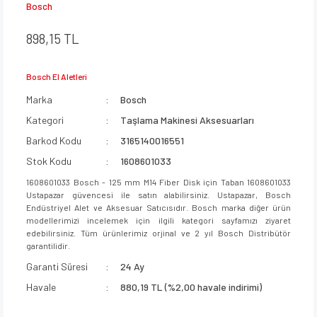
Bosch
898,15 TL
Bosch El Aletleri
Marka
Bosch
Kategori
Taşlama Makinesi Aksesuarları
Barkod Kodu
3165140016551
Stok Kodu
1608601033
1608601033 Bosch - 125 mm M14 Fiber Disk için Taban 1608601033
Ustapazar güvencesi ile satın alabilirsiniz. Ustapazar, Bosch
Endüstriyel Alet ve Aksesuar Satıcısıdır. Bosch marka diğer ürün
modellerimizi incelemek için ilgili kategori sayfamızı ziyaret
edebilirsiniz. Tüm ürünlerimiz orjinal ve 2 yıl Bosch Distribütör
garantilidir.
Garanti Süresi
24 Ay
Havale
880,19 TL (%2,00 havale indirimi)