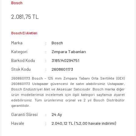
Bosch
2.081,75 TL
Bosch El Aletleri
Marka
Bosch
Kategori
Zımpara Tabanları
Barkod Kodu
3165140294751
Stok Kodu
2608601173
2608601173 Bosch - 125 mm Zımpara Tabanı Orta Sertlikte (GEX)
2608601173 Ustapazar güvencesi ile satın alabilirsiniz. Ustapazar,
Bosch Endüstriyel Alet ve Aksesuar Satıcısıdır. Bosch marka diğer
ürün modellerimizi incelemek için ilgili kategori sayfamızı ziyaret
edebilirsiniz. Tüm ürünlerimiz orjinal ve 2 yıl Bosch Distribütör
garantilidir.
Garanti Süresi
24 Ay
Havale
2.040,12 TL (%2,00 havale indirimi)