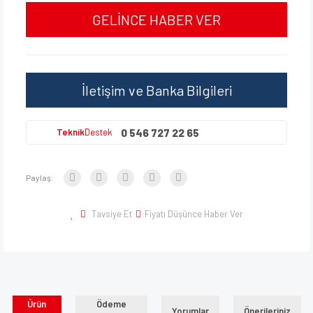
GELİNCE HABER VER
İletişim ve Banka Bilgileri
0 546 727 22 65
Teknik
Destek
Paylaş:
Tavsiye Et
Fiyatı Düşünce Haber Ver
Ürün
Ödeme
Yorumlar
Önerileriniz