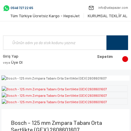
info@ustapazar.com
0546 727 22 65
Tüm Türkiye Ücretsiz Kargo - HepsiJet
KURUMSAL TEKLİF AL
Giriş Yap
Sepetim
Üye Ol
veya
Bosch - 125 mm Zımpara Tabanı Orta
Sertlikte (GEX) 2608601607