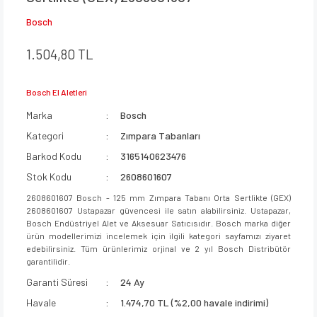
Bosch
1.504,80 TL
Bosch El Aletleri
Marka
Bosch
Kategori
Zımpara Tabanları
Barkod Kodu
3165140623476
Stok Kodu
2608601607
2608601607 Bosch - 125 mm Zımpara Tabanı Orta Sertlikte (GEX)
2608601607 Ustapazar güvencesi ile satın alabilirsiniz. Ustapazar,
Bosch Endüstriyel Alet ve Aksesuar Satıcısıdır. Bosch marka diğer
ürün modellerimizi incelemek için ilgili kategori sayfamızı ziyaret
edebilirsiniz. Tüm ürünlerimiz orjinal ve 2 yıl Bosch Distribütör
garantilidir.
Garanti Süresi
24 Ay
Havale
1.474,70 TL (%2,00 havale indirimi)