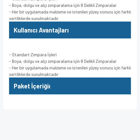
- Boya, dolgu ve alçı zımparalama için 8 Delikli Zımparalar
- Her bir uygulamada malzeme ve istenilen yüzey sonucu için farklı
sertliklerde sunulmaktadır
Kullanıcı Avantajları
- Standart Zımpara İşleri
- Boya, dolgu ve alçı zımparalama için 8 Delikli Zımparalar
- Her bir uygulamada malzeme ve istenilen yüzey sonucu için farklı
sertliklerde sunulmaktadır
Paket İçeriğiı
Bu ürünün fiyat bilgisi, resim, ürün açıklamalarında ve diğer
konularda yetersiz gördüğünüz noktaları öneri formunu
Bu ürüne ilk yorumu siz yapın!
kullanarak tarafımıza iletebilirsiniz.
Görüş ve önerileriniz için teşekkür ederiz.