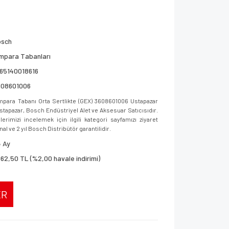
osch
mpara Tabanları
65140018616
608601006
ara Tabanı Orta Sertlikte (GEX) 3608601006 Ustapazar
 Ustapazar, Bosch Endüstriyel Alet ve Aksesuar Satıcısıdır.
imizi incelemek için ilgili kategori sayfamızı ziyaret
al ve 2 yıl Bosch Distribütör garantilidir.
 Ay
962,50 TL (%2,00 havale indirimi)
ER