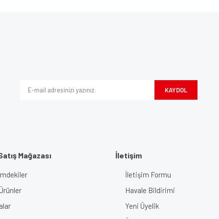
e diğer konularda yetersiz gördüğünüz noktaları öneri formunu kullanarak tarafımı
Bu ürüne ilk yorumu siz yapın!
iyor.
Yorum Yaz
KAYDOL
Satış Mağazası
İletişim
imdekiler
İletişim Formu
Gönder
Ürünler
Havale Bildirimi
alar
Yeni Üyelik