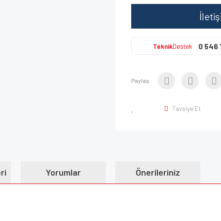
İleti
0 546 
Teknik
Destek
Paylaş:
Tavsiye Et
ri
Yorumlar
Önerileriniz