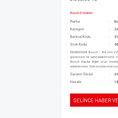
Bosch El Aletleri
Marka
B
Kategori
Zı
Barkod Kodu
31
Stok Kodu
3
3608601006 Bosch - 150 mm Zımp
güvencesi ile satın alabilirsiniz.
Bosch marka diğer ürün modeller
edebilirsiniz. Tüm ürünlerimiz orjin
Garanti Süresi
24
Havale
1.
GELİNCE HABER V