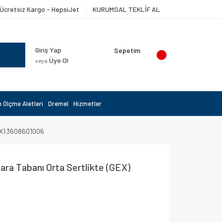
Ücretsiz Kargo - HepsiJet
KURUMSAL TEKLİF AL
Giriş Yap
Sepetim
Üye Ol
veya
 Ölçme Aletleri
Dremel
Hizmetler
EX) 3608601006
ra Tabanı Orta Sertlikte (GEX)