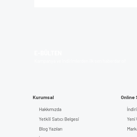
Bu ürünün fiyat bilgisi, resim, ürün açıklamalarında v
Görüş ve önerileriniz için teşekkür ederiz.
Ürün resmi kalitesiz, bozuk veya görüntülenem
Ürün açıklamasında eksik bilgiler bulunuyor.
E-BÜLTEN
Ürün bilgilerinde hatalar bulunuyor.
Kampanya ve indirimlerden ilk sen haberdar ol!
Ürün fiyatı diğer sitelerden daha pahalı.
Bu ürüne benzer farklı alternatifler olmalı.
Kurumsal
Online 
Hakkımızda
İndir
Yetkili Satıcı Belgesi
Yeni 
Blog Yazıları
Mark