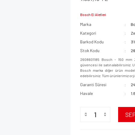
Bosch El Aletleri
Marka
B
Kategori
Zı
Barkod Kodu
3
Stok Kodu
2
2608601185 Bosch - 150 mm Z
güvencesi ile satın alabilirsiniz.
Bosch marka diğer ürün modeller
edebilirsiniz. Tüm ürünlerimiz orjin
Garanti Süresi
24
Havale
1.
SE