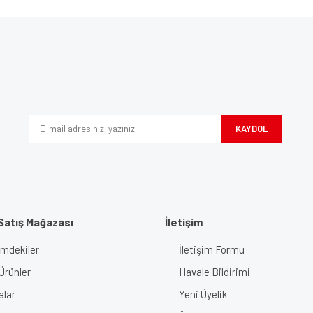
e diğer konularda yetersiz gördüğünüz noktaları öneri formunu kullanarak tarafımı
Bu ürüne ilk yorumu siz yapın!
iyor.
Yorum Yaz
KAYDOL
Satış Mağazası
İletişim
imdekiler
İletişim Formu
Gönder
Ürünler
Havale Bildirimi
alar
Yeni Üyelik