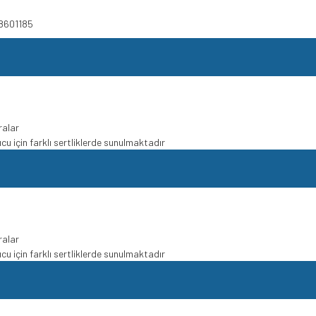
8601185
ralar
u için farklı sertliklerde sunulmaktadır
ralar
u için farklı sertliklerde sunulmaktadır