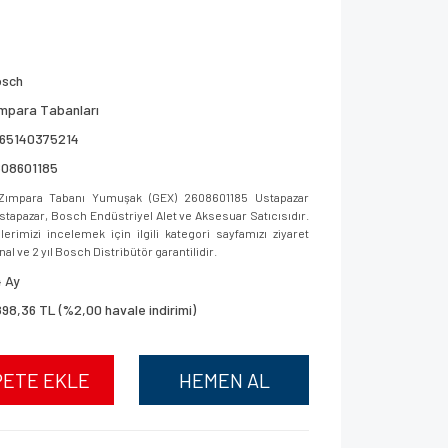
osch
mpara Tabanları
165140375214
608601185
ımpara Tabanı Yumuşak (GEX) 2608601185 Ustapazar
 Ustapazar, Bosch Endüstriyel Alet ve Aksesuar Satıcısıdır.
imizi incelemek için ilgili kategori sayfamızı ziyaret
al ve 2 yıl Bosch Distribütör garantilidir.
 Ay
898,36 TL (%2,00 havale indirimi)
PETE EKLE
HEMEN AL