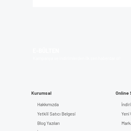
Bu ürünün fiyat bilgisi, resim, ürün açıklamalarında v
Görüş ve önerileriniz için teşekkür ederiz.
Ürün resmi kalitesiz, bozuk veya görüntülenem
Ürün açıklamasında eksik bilgiler bulunuyor.
E-BÜLTEN
Ürün bilgilerinde hatalar bulunuyor.
Kampanya ve indirimlerden ilk sen haberdar ol!
Ürün fiyatı diğer sitelerden daha pahalı.
Bu ürüne benzer farklı alternatifler olmalı.
Kurumsal
Online 
Hakkımızda
İndir
Yetkili Satıcı Belgesi
Yeni 
Blog Yazıları
Mark