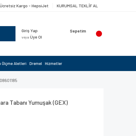
Ücretsiz Kargo - HepsiJet
KURUMSAL TEKLİF AL
Giriş Yap
Sepetim
Üye Ol
veya
 Ölçme Aletleri
Dremel
Hizmetler
608601185
ara Tabanı Yumuşak (GEX)