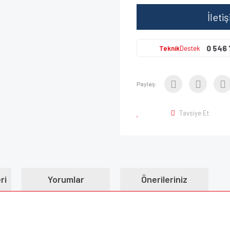
İleti
0 546 
Teknik
Destek
Paylaş:
Tavsiye Et
ri
Yorumlar
Önerileriniz