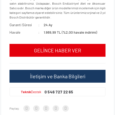
satın alabilirsiniz. Ustapazar, Bosch Endüstriyel Alet ve Aksesuar
Satıcısıdır. Bosch marka diğer ürün modellerimizi incelemek için ilgili
kategori sayfamızı ziyaret edebilirsiniz. Tüm ürünlerimiz orjinal ve 2 yıl
Bosch Distribütör garantilidir.
Garanti Süresi
24 Ay
Havale
1.989,99 TL (%2,00 havale indirimi)
GELİNCE HABER VER
İletişim ve Banka Bilgileri
0 546 727 22 65
Teknik
Destek
Paylaş: