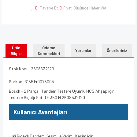
Tavsiye Et
Fiyatı Düşünce Haber Ver
Ürün
Ödeme
Yorumlar
Önerileriniz
Bilgisi
Seçenekleri
Stok Kodu: 2608632120
Barkod: 3165140076005
Bosch - 2 Parçalı Tandem Testere Uyumlu HCS Ahşap için
Testere Bıçağı Seti TF 350 M 2608632120
Kullanıcı Avantajları
- İki Bıçaklı Tandem Kesim ile Verimli Kesim için