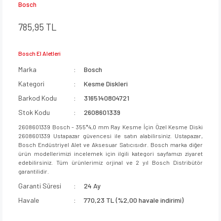
Bosch
785,95 TL
Bosch El Aletleri
Marka
Bosch
Kategori
Kesme Diskleri
Barkod Kodu
3165140804721
Stok Kodu
2608601339
2608601339 Bosch - 355*4,0 mm Ray Kesme İçin Özel Kesme Diski
2608601339 Ustapazar güvencesi ile satın alabilirsiniz. Ustapazar,
Bosch Endüstriyel Alet ve Aksesuar Satıcısıdır. Bosch marka diğer
ürün modellerimizi incelemek için ilgili kategori sayfamızı ziyaret
edebilirsiniz. Tüm ürünlerimiz orjinal ve 2 yıl Bosch Distribütör
garantilidir.
Garanti Süresi
24 Ay
Havale
770,23 TL (%2,00 havale indirimi)