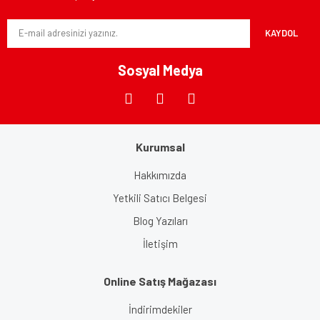
Ürün fiyatı diğer sitelerden daha pahalı.
KAYDOL
Bu ürüne benzer farklı alternatifler olmalı.
Sosyal Medya
Gönder
Kurumsal
Hakkımızda
Yetkili Satıcı Belgesi
Blog Yazıları
İletişim
Online Satış Mağazası
İndirimdekiler