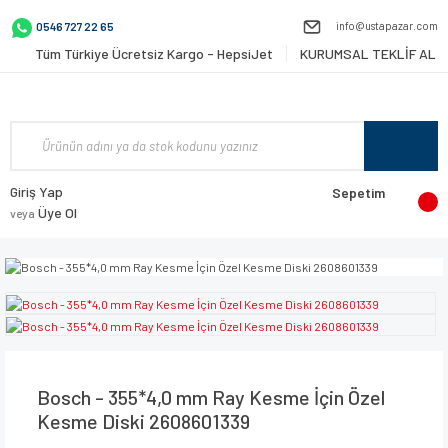
info@ustapazar.com
0546 727 22 65
Tüm Türkiye Ücretsiz Kargo - HepsiJet
KURUMSAL TEKLİF AL
Giriş Yap
Sepetim
Üye Ol
veya
Bosch - 355*4,0 mm Ray Kesme İçin Özel
Kesme Diski 2608601339