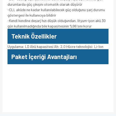
durumlarda güç çıkışını otomatik olarak düşürür
-CLI, aküde ne kadar kullanılabilecek güç olduğunu şarj durumu
göstergesi ile kullanıcıya bildirir
-Kendi kendine deşarj hızı düşük olduğundan, lityum-iyon akü 30
gün kullanılmadığında bile kapasitesinin %96'sını korur
Teknik Özellikler
Uygulama: LD Akü kapasitesi Ah: 2,0 Hücre teknolojisi: Li-Ion
Paket İçeriği Avantajları
Bu ürüne ilk yorumu siz yapın!
Bu ürünün fiyat bilgisi, resim, ürün açıklamalarında ve diğer