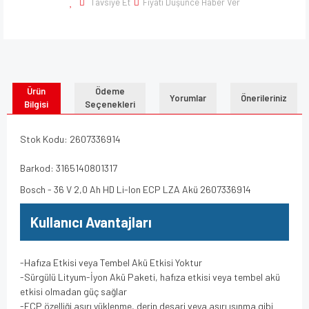
Tavsiye Et
Fiyatı Düşünce Haber Ver
Ürün
Ödeme
Yorumlar
Önerileriniz
Bilgisi
Seçenekleri
Stok Kodu: 2607336914
Barkod: 3165140801317
Bosch - 36 V 2,0 Ah HD Li-Ion ECP LZA Akü 2607336914
Kullanıcı Avantajları
-Hafıza Etkisi veya Tembel Akü Etkisi Yoktur
-Sürgülü Lityum-İyon Akü Paketi, hafıza etkisi veya tembel akü
etkisi olmadan güç sağlar
-ECP özelliği aşırı yüklenme, derin deşarj veya aşırı ısınma gibi