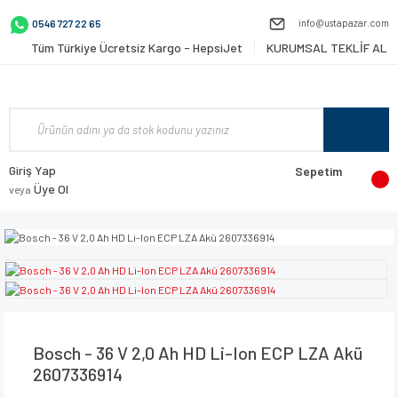
info@ustapazar.com
0546 727 22 65
Tüm Türkiye Ücretsiz Kargo - HepsiJet
KURUMSAL TEKLİF AL
Giriş Yap
Sepetim
Üye Ol
veya
Bosch - 36 V 2,0 Ah HD Li-Ion ECP LZA Akü
2607336914