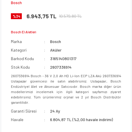
Bosch
6.943,75 TL
10.579,80 TL
%34
Bosch El Aletleri
Marka
Bosch
Kategori
Aküler
Barkod Kodu
3165140801317
Stok Kodu
2607336914
2607336914 Bosch - 36 V 2,0 Ah HD Li-Ion ECP LZA Akü 2607336914
Ustapazar güvencesi ile satın alabilirsiniz. Ustapazar, Bosch
Endüstriyel Alet ve Aksesuar Satıcısıdır. Bosch marka diğer ürün
modellerimizi incelemek için ilgili kategori sayfamızı ziyaret
edebilirsiniz. Tüm ürünlerimiz orjinal ve 2 yıl Bosch Distribütör
garantilidir.
Garanti Süresi
24 Ay
Havale
6.804,87 TL (%2,00 havale indirimi)