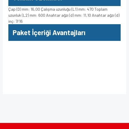
Çap (D) mm: 16,00 Çalışma uzunluğu (L1) mm: 470 Toplam
uzunluk (L2) mm: 600 Anahtar ağzı (d) mm: 11,10 Anahtar ağzı (d)
inç: 7/16
Paket İçeriği Avantajları
Bu ürüne ilk yorumu siz yapın!
Bu ürünün fiyat bilgisi, resim, ürün açıklamalarında ve diğer
konularda yetersiz gördüğünüz noktaları öneri formunu
kullanarak tarafımıza iletebilirsiniz.
Yorum Yaz
Görüş ve önerileriniz için teşekkür ederiz.
Ürün resmi kalitesiz, bozuk veya görüntülenemiyor.