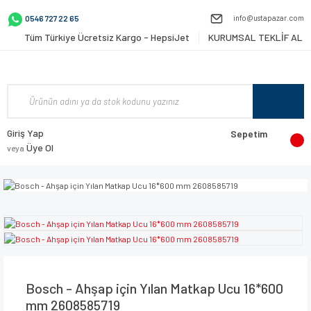
info@ustapazar.com
0546 727 22 65
Tüm Türkiye Ücretsiz Kargo - HepsiJet
KURUMSAL TEKLİF AL
Giriş Yap
Sepetim
Üye Ol
veya
Bosch - Ahşap için Yılan Matkap Ucu 16*600
mm 2608585719