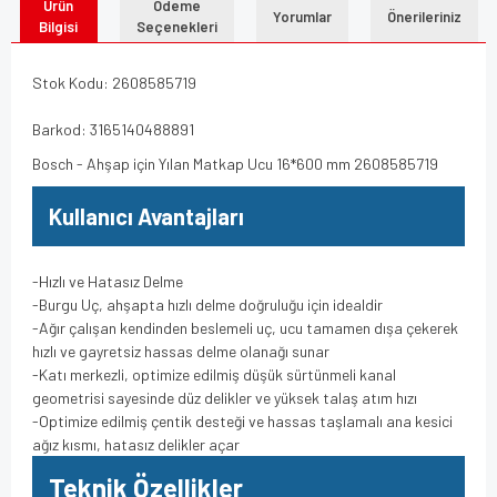
Ürün
Ödeme
Yorumlar
Önerileriniz
Bilgisi
Seçenekleri
Stok Kodu: 2608585719
Barkod: 3165140488891
Bosch - Ahşap için Yılan Matkap Ucu 16*600 mm 2608585719
Kullanıcı Avantajları
-Hızlı ve Hatasız Delme
-Burgu Uç, ahşapta hızlı delme doğruluğu için idealdir
-Ağır çalışan kendinden beslemeli uç, ucu tamamen dışa çekerek
hızlı ve gayretsiz hassas delme olanağı sunar
-Katı merkezli, optimize edilmiş düşük sürtünmeli kanal
geometrisi sayesinde düz delikler ve yüksek talaş atım hızı
-Optimize edilmiş çentik desteği ve hassas taşlamalı ana kesici
ağız kısmı, hatasız delikler açar
Teknik Özellikler