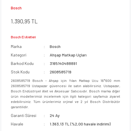
Bosch
1.390,95 TL
Bosch El Aletleri
Marka
Bosch
Kategori
Ahşap Matkap Uçları
Barkod Kodu
3165140488891
Stok Kodu
2608585719
2608585719 Bosch - Ahşap için Yılan Matkap Ucu 16*600 mm
2608585719 Ustapazar güvencesi ile satın alabilirsiniz. Ustapazar,
Bosch Endüstriyel Alet ve Aksesuar Satıcısıdır. Bosch marka diğer
ürün modellerimizi incelemek için ilgili kategori sayfamızı ziyaret
edebilirsiniz. Tüm ürünlerimiz orjinal ve 2 yıl Bosch Distribütör
garantilidir.
Garanti Süresi
24 Ay
Havale
1.363,13 TL (%2,00 havale indirimi)