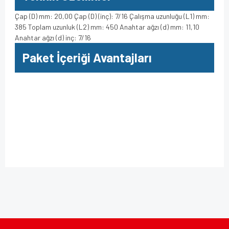
Çap (D) mm: 20,00 Çap (D) (inç): 7/16 Çalışma uzunluğu (L1) mm:
385 Toplam uzunluk (L2) mm: 450 Anahtar ağzı (d) mm: 11,10
Anahtar ağzı (d) inç: 7/16
Paket İçeriği Avantajları
Bu ürüne ilk yorumu siz yapın!
Bu ürünün fiyat bilgisi, resim, ürün açıklamalarında ve diğer
konularda yetersiz gördüğünüz noktaları öneri formunu
kullanarak tarafımıza iletebilirsiniz.
Yorum Yaz
Görüş ve önerileriniz için teşekkür ederiz.
Ürün resmi kalitesiz, bozuk veya görüntülenemiyor.