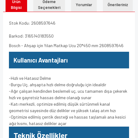
Ürün
Ödeme
Yorumlar
Önerileriniz
Bilgisi
Seçenekleri
Stok Kodu: 2608597646
Barkod: 3165140183550
Bosch - Ahşap için Yılan Matkap Ucu 20*450 mm 2608597646
Kullanıcı Avantajları
-Hızlı ve Hatasız Delme
-Burgu Uç, ahşapta hızlı delme doğruluğu için idealdir
-Ağır çalışan kendinden beslemeli uç, ucu tamamen dışa çekerek
hızlı ve gayretsiz hassas delme olanağı sunar
-Katı merkezli, optimize edilmiş düşük sürtünmeli kanal
geometrisi sayesinde düz delikler ve yüksek talaş atım hızı
-Optimize edilmiş çentik desteği ve hassas taşlamalı ana kesici
ağız kısmı, hatasız delikler açar
Teknik Özellikler