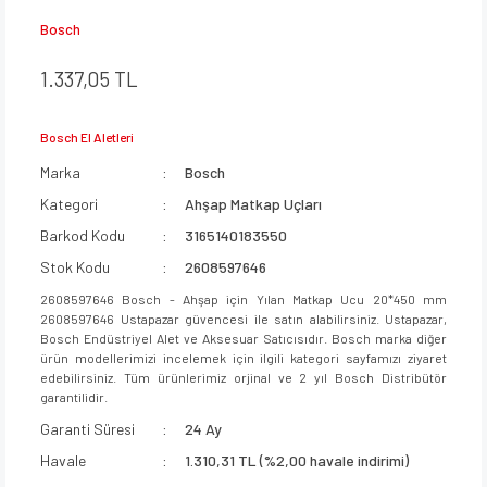
Bosch
1.337,05 TL
Bosch El Aletleri
Marka
Bosch
Kategori
Ahşap Matkap Uçları
Barkod Kodu
3165140183550
Stok Kodu
2608597646
2608597646 Bosch - Ahşap için Yılan Matkap Ucu 20*450 mm
2608597646 Ustapazar güvencesi ile satın alabilirsiniz. Ustapazar,
Bosch Endüstriyel Alet ve Aksesuar Satıcısıdır. Bosch marka diğer
ürün modellerimizi incelemek için ilgili kategori sayfamızı ziyaret
edebilirsiniz. Tüm ürünlerimiz orjinal ve 2 yıl Bosch Distribütör
garantilidir.
Garanti Süresi
24 Ay
Havale
1.310,31 TL (%2,00 havale indirimi)