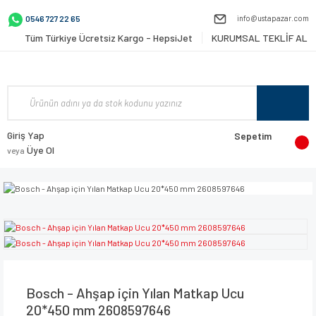
info@ustapazar.com
0546 727 22 65
Tüm Türkiye Ücretsiz Kargo - HepsiJet
KURUMSAL TEKLİF AL
Giriş Yap
Sepetim
Üye Ol
veya
Bosch - Ahşap için Yılan Matkap Ucu
20*450 mm 2608597646