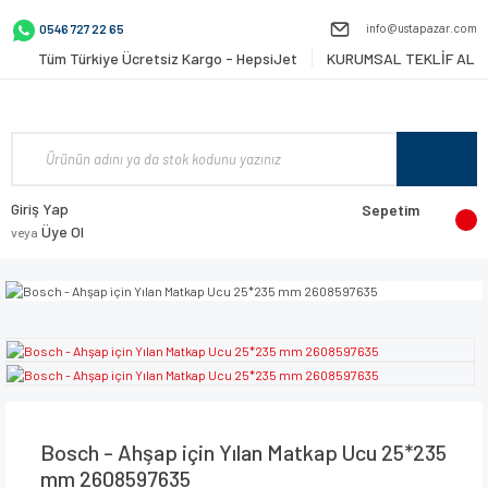
info@ustapazar.com
0546 727 22 65
Tüm Türkiye Ücretsiz Kargo - HepsiJet
KURUMSAL TEKLİF AL
Giriş Yap
Sepetim
Üye Ol
veya
Bosch - Ahşap için Yılan Matkap Ucu 25*235
mm 2608597635