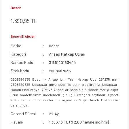
Bosch
1.390,95 TL
Bosch El Aletleri
Marka
Bosch
Kategori
Ahşap Matkap Uçları
Barkod Kodu
3165140183444
Stok Kodu
2608597635
2608597635 Bosch - Ahşap için Yılan Matkap Ucu 25*235 mm
2608597635 Ustapazar güvencesi ile satın alabilirsiniz. Ustapazar,
Bosch Endüstriyel Alet ve Aksesuar Satıcısıdır. Bosch marka diğer
ürün modellerimizi incelemek için ilgili kategori sayfamızı ziyaret
edebilirsiniz. Tüm ürünlerimiz orjinal ve 2 yıl Bosch Distribütör
garantilidir.
Garanti Süresi
24 Ay
Havale
1.363,13 TL (%2,00 havale indirimi)