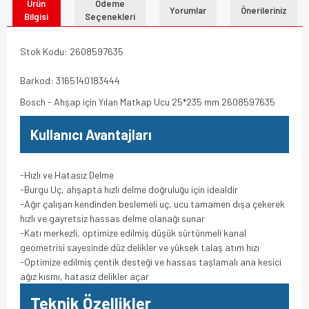
Ürün
Ödeme
Yorumlar
Önerileriniz
Bilgisi
Seçenekleri
Stok Kodu: 2608597635
Barkod: 3165140183444
Bosch - Ahşap için Yılan Matkap Ucu 25*235 mm 2608597635
Kullanıcı Avantajları
-Hızlı ve Hatasız Delme
-Burgu Uç, ahşapta hızlı delme doğruluğu için idealdir
-Ağır çalışan kendinden beslemeli uç, ucu tamamen dışa çekerek
hızlı ve gayretsiz hassas delme olanağı sunar
-Katı merkezli, optimize edilmiş düşük sürtünmeli kanal
geometrisi sayesinde düz delikler ve yüksek talaş atım hızı
-Optimize edilmiş çentik desteği ve hassas taşlamalı ana kesici
ağız kısmı, hatasız delikler açar
Teknik Özellikler