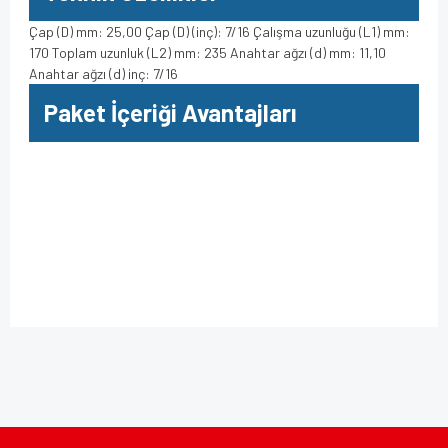
Çap (D) mm: 25,00 Çap (D) (inç): 7/16 Çalışma uzunluğu (L1) mm:
170 Toplam uzunluk (L2) mm: 235 Anahtar ağzı (d) mm: 11,10
Anahtar ağzı (d) inç: 7/16
Paket İçeriği Avantajları
Bu ürüne ilk yorumu siz yapın!
Bu ürünün fiyat bilgisi, resim, ürün açıklamalarında ve diğer
konularda yetersiz gördüğünüz noktaları öneri formunu
kullanarak tarafımıza iletebilirsiniz.
Yorum Yaz
Görüş ve önerileriniz için teşekkür ederiz.
Ürün resmi kalitesiz, bozuk veya görüntülenemiyor.