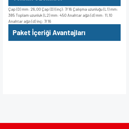
Çap (D) mm: 26,00 Çap (D) (inç): 7/16 Çalışma uzunluğu (L1) mm:
385 Toplam uzunluk (L2) mm: 450 Anahtar ağzı (d) mm: 11,10
Anahtar ağzı (d) inç: 7/16
Paket İçeriği Avantajları
Bu ürüne ilk yorumu siz yapın!
Bu ürünün fiyat bilgisi, resim, ürün açıklamalarında ve diğer
konularda yetersiz gördüğünüz noktaları öneri formunu
kullanarak tarafımıza iletebilirsiniz.
Yorum Yaz
Görüş ve önerileriniz için teşekkür ederiz.
Ürün resmi kalitesiz, bozuk veya görüntülenemiyor.