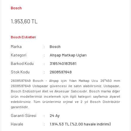
Bosch
1.953,60 TL
Bosch El Aletleri
Marka
Bosch
Kategori
Ahşap Matkap Uçları
Barkod Kodu
3165140183581
Stok Kodu
2608597649
2608597649 Bosch - Ahşap için Yılan Matkap Ucu 26*450 mm
2608597649 Ustapazar güvencesi ile satın alabilirsiniz. Ustapazar,
Bosch Endüstriyel Alet ve Aksesuar Satıcısıdır. Bosch marka diğer
ürün modellerimizi incelemek için ilgili kategori sayfamızı ziyaret
edebilirsiniz. Tüm ürünlerimiz orjinal ve 2 yıl Bosch Distribütör
garantilidir.
Garanti Süresi
24 Ay
Havale
1.914,53 TL (%2,00 havale indirimi)