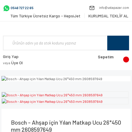
info@ustapazar.com
0546 727 22 65
Tüm Türkiye Ücretsiz Kargo - HepsiJet
KURUMSAL TEKLİF AL
Giriş Yap
Sepetim
Üye Ol
veya
Bosch - Ahşap için Yılan Matkap Ucu 26*450
mm 2608597649