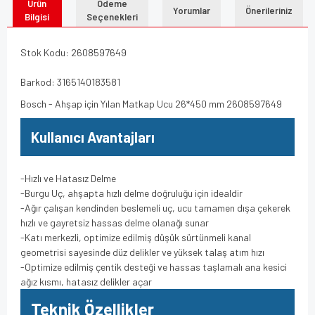
Ürün
Ödeme
Yorumlar
Önerileriniz
Bilgisi
Seçenekleri
Stok Kodu: 2608597649
Barkod: 3165140183581
Bosch - Ahşap için Yılan Matkap Ucu 26*450 mm 2608597649
Kullanıcı Avantajları
-Hızlı ve Hatasız Delme
-Burgu Uç, ahşapta hızlı delme doğruluğu için idealdir
-Ağır çalışan kendinden beslemeli uç, ucu tamamen dışa çekerek
hızlı ve gayretsiz hassas delme olanağı sunar
-Katı merkezli, optimize edilmiş düşük sürtünmeli kanal
geometrisi sayesinde düz delikler ve yüksek talaş atım hızı
-Optimize edilmiş çentik desteği ve hassas taşlamalı ana kesici
ağız kısmı, hatasız delikler açar
Teknik Özellikler