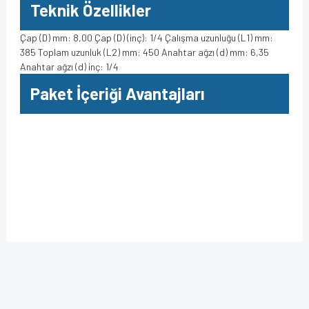
Teknik Özellikler
Çap (D) mm: 8,00 Çap (D) (inç): 1/4 Çalışma uzunluğu (L1) mm:
385 Toplam uzunluk (L2) mm: 450 Anahtar ağzı (d) mm: 6,35
Anahtar ağzı (d) inç: 1/4
Paket İçeriği Avantajları
Bu ürüne ilk yorumu siz yapın!
Bu ürünün fiyat bilgisi, resim, ürün açıklamalarında ve diğer
konularda yetersiz gördüğünüz noktaları öneri formunu
kullanarak tarafımıza iletebilirsiniz.
Yorum Yaz
Görüş ve önerileriniz için teşekkür ederiz.