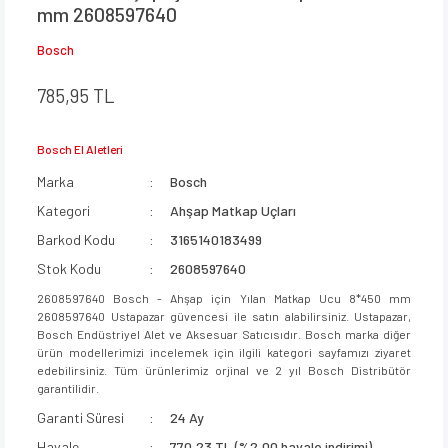
mm 2608597640
Bosch
785,95 TL
Bosch El Aletleri
Marka
Bosch
Kategori
Ahşap Matkap Uçları
Barkod Kodu
3165140183499
Stok Kodu
2608597640
2608597640 Bosch - Ahşap için Yılan Matkap Ucu 8*450 mm
2608597640 Ustapazar güvencesi ile satın alabilirsiniz. Ustapazar,
Bosch Endüstriyel Alet ve Aksesuar Satıcısıdır. Bosch marka diğer
ürün modellerimizi incelemek için ilgili kategori sayfamızı ziyaret
edebilirsiniz. Tüm ürünlerimiz orjinal ve 2 yıl Bosch Distribütör
garantilidir.
Garanti Süresi
24 Ay
Havale
770,23 TL (%2,00 havale indirimi)