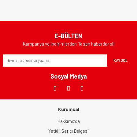
kullanarak tarafımıza iletebilirsiniz.
Yorum Yaz
Görüş ve önerileriniz için teşekkür ederiz.
Ürün resmi kalitesiz, bozuk veya görüntülenemiyor.
E-BÜLTEN
Ürün açıklamasında eksik bilgiler bulunuyor.
Kampanya ve indirimlerden ilk sen haberdar ol!
Ürün bilgilerinde hatalar bulunuyor.
Ürün fiyatı diğer sitelerden daha pahalı.
KAYDOL
Bu ürüne benzer farklı alternatifler olmalı.
Sosyal Medya
Gönder
Kurumsal
Hakkımızda
Yetkili Satıcı Belgesi