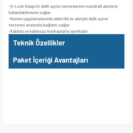
-Q-Lock Adaptör delik açma testerelerinin mandrelli aletlerle
kullanılabilmesini sağlar.
-Kesme uygulamalarında elektrikli ev aletiyle delik açma
testeresi arasında bağlantı sağlar
-Kablolu ve kablosuz matkaplarla uyumludur.
Teknik Özellikler
Paket İçeriği Avantajları
Bu ürüne ilk yorumu siz yapın!
Bu ürünün fiyat bilgisi, resim, ürün açıklamalarında ve diğer
konularda yetersiz gördüğünüz noktaları öneri formunu