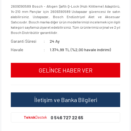
2609390589 Bosch - Altıgen Şaftlı Q-Lock (Hızlı Kilitleme) Adaptörü,
14-210 mm Pançlar için 2609390589 Ustapazar güvencesi ile satın
alabilirsiniz. Ustapazar, Bosch Endüstriyel Alet ve Aksesuar
Satıcısıdır. Bosch marka diğer ürün modellerimizi incelemek için ilgili
kategori sayfamızı ziyaret edebilirsiniz. Tüm ürünlerimiz orjinal ve 2 yıl
Bosch Distribütör garantilidir.
Garanti Süresi
24 Ay
Havale
1.374,99 TL (%2,00 havale indirimi)
GELİNCE HABER VER
İletişim ve Banka Bilgileri
0 546 727 22 65
Teknik
Destek