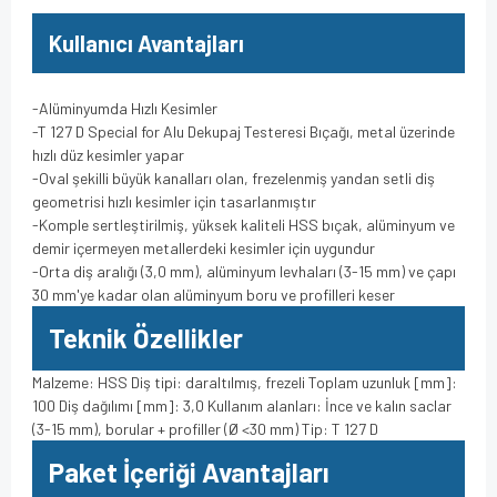
Kullanıcı Avantajları
-Alüminyumda Hızlı Kesimler
-T 127 D Special for Alu Dekupaj Testeresi Bıçağı, metal üzerinde
hızlı düz kesimler yapar
-Oval şekilli büyük kanalları olan, frezelenmiş yandan setli diş
geometrisi hızlı kesimler için tasarlanmıştır
-Komple sertleştirilmiş, yüksek kaliteli HSS bıçak, alüminyum ve
demir içermeyen metallerdeki kesimler için uygundur
-Orta diş aralığı (3,0 mm), alüminyum levhaları (3-15 mm) ve çapı
30 mm'ye kadar olan alüminyum boru ve profilleri keser
Teknik Özellikler
Malzeme: HSS Diş tipi: daraltılmış, frezeli Toplam uzunluk [mm]:
100 Diş dağılımı [mm]: 3,0 Kullanım alanları: İnce ve kalın saclar
(3-15 mm), borular + profiller (Ø <30 mm) Tip: T 127 D
Paket İçeriği Avantajları