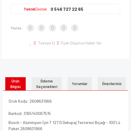
0 546 727 22 65
Teknik
Destek
Paylaş:
Tavsiye Et
Fiyatı Düşünce Haber Ver
Ürün
Ödeme
Yorumlar
Önerileriniz
Bilgisi
Seçenekleri
Stok Kodu: 2608631966
Barkod: 3165140067515
Bosch - Aluminyum İçin T 127 D Dekupaj Testeresi Bıçağı - 100'Lü
Paket 2608631966