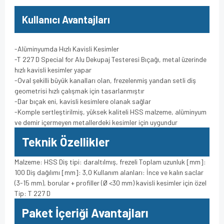
Kullanıcı Avantajları
-Alüminyumda Hızlı Kavisli Kesimler
-T 227 D Special for Alu Dekupaj Testeresi Bıçağı, metal üzerinde
hızlı kavisli kesimler yapar
-Oval şekilli büyük kanalları olan, frezelenmiş yandan setli diş
geometrisi hızlı çalışmak için tasarlanmıştır
-Dar bıçak eni, kavisli kesimlere olanak sağlar
-Komple sertleştirilmiş, yüksek kaliteli HSS malzeme, alüminyum
ve demir içermeyen metallerdeki kesimler için uygundur
Teknik Özellikler
Malzeme: HSS Diş tipi: daraltılmış, frezeli Toplam uzunluk [mm]:
100 Diş dağılımı [mm]: 3,0 Kullanım alanları: İnce ve kalın saclar
(3-15 mm), borular + profiller (Ø <30 mm) kavisli kesimler için özel
Tip: T 227 D
Paket İçeriği Avantajları