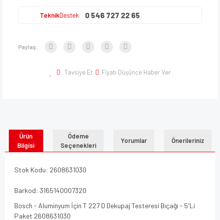
0 546 727 22 65
Teknik
Destek
Paylaş:
Tavsiye Et
Fiyatı Düşünce Haber Ver
Ürün
Ödeme
Yorumlar
Önerileriniz
Bilgisi
Seçenekleri
Stok Kodu: 2608631030
Barkod: 3165140007320
Bosch - Aluminyum İçin T 227 D Dekupaj Testeresi Bıçağı - 5'Li
Paket 2608631030