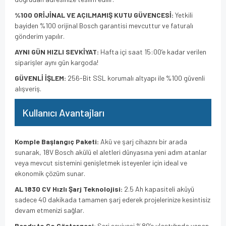
%100 ORİJİNAL VE AÇILMAMIŞ KUTU GÜVENCESİ:
Yetkili
bayiden %100 orijinal Bosch garantisi mevcuttur ve faturalı
gönderim yapılır.
AYNI GÜN HIZLI SEVKİYAT:
Hafta içi saat 15:00’e kadar verilen
siparişler aynı gün kargoda!
GÜVENLİ İŞLEM:
256-Bit SSL korumalı altyapı ile %100 güvenli
alışveriş.
Kullanıcı Avantajları
Komple Başlangıç Paketi:
Akü ve şarj cihazını bir arada
sunarak, 18V Bosch akülü el aletleri dünyasına yeni adım atanlar
veya mevcut sistemini genişletmek isteyenler için ideal ve
ekonomik çözüm sunar.
AL 1830 CV Hızlı Şarj Teknolojisi:
2.5 Ah kapasiteli aküyü
sadece 40 dakikada tamamen şarj ederek projelerinize kesintisiz
devam etmenizi sağlar.
Ready to Go Göstergesi:
Şarj seviyesi %80’e ulaştığında yanan