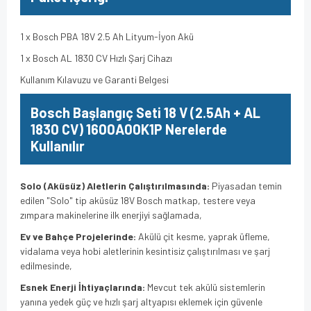
1 x Bosch PBA 18V 2.5 Ah Lityum-İyon Akü
1 x Bosch AL 1830 CV Hızlı Şarj Cihazı
Kullanım Kılavuzu ve Garanti Belgesi
Bosch
Başlangıç Seti 18 V (2.5Ah + AL
1830 CV) 1600A00K1P Nerelerde
Kullanılır
Solo (Aküsüz) Aletlerin Çalıştırılmasında:
Piyasadan temin
edilen "Solo" tip aküsüz 18V Bosch matkap, testere veya
zımpara makinelerine ilk enerjiyi sağlamada,
Ev ve Bahçe Projelerinde:
Akülü çit kesme, yaprak üfleme,
vidalama veya hobi aletlerinin kesintisiz çalıştırılması ve şarj
edilmesinde,
Esnek Enerji İhtiyaçlarında:
Mevcut tek akülü sistemlerin
yanına yedek güç ve hızlı şarj altyapısı eklemek için güvenle