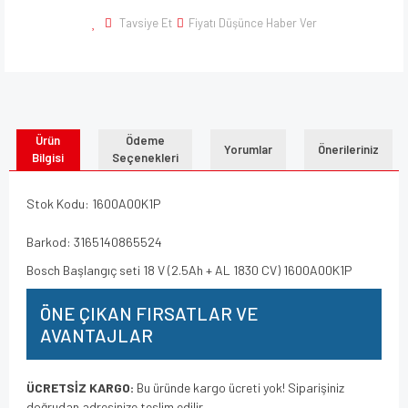
Tavsiye Et
Fiyatı Düşünce Haber Ver
Ürün
Ödeme
Yorumlar
Önerileriniz
Bilgisi
Seçenekleri
Stok Kodu: 1600A00K1P
Barkod: 3165140865524
Bosch Başlangıç seti 18 V (2.5Ah + AL 1830 CV) 1600A00K1P
ÖNE ÇIKAN FIRSATLAR VE
AVANTAJLAR
ÜCRETSİZ KARGO:
Bu üründe kargo ücreti yok! Siparişiniz
doğrudan adresinize teslim edilir.