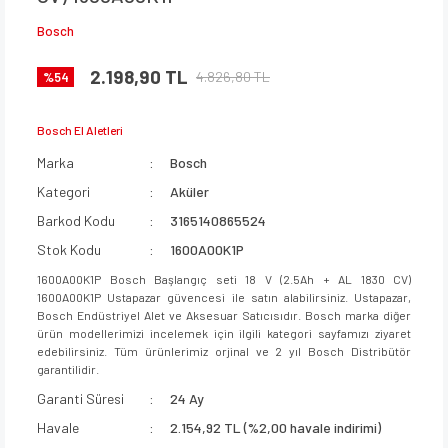
Bosch
2.198,90 TL
4.826,80 TL
%54
Bosch El Aletleri
Marka
Bosch
Kategori
Aküler
Barkod Kodu
3165140865524
Stok Kodu
1600A00K1P
1600A00K1P Bosch Başlangıç seti 18 V (2.5Ah + AL 1830 CV)
1600A00K1P Ustapazar güvencesi ile satın alabilirsiniz. Ustapazar,
Bosch Endüstriyel Alet ve Aksesuar Satıcısıdır. Bosch marka diğer
ürün modellerimizi incelemek için ilgili kategori sayfamızı ziyaret
edebilirsiniz. Tüm ürünlerimiz orjinal ve 2 yıl Bosch Distribütör
garantilidir.
Garanti Süresi
24 Ay
Havale
2.154,92 TL (%2,00 havale indirimi)