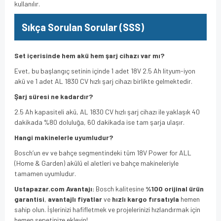
kullanılır.
Sıkça Sorulan Sorular (SSS)
Set içerisinde hem akü hem şarj cihazı var mı?
Evet, bu başlangıç setinin içinde 1 adet 18V 2.5 Ah lityum-iyon
akü ve 1 adet AL 1830 CV hızlı şarj cihazı birlikte gelmektedir.
Şarj süresi ne kadardır?
2.5 Ah kapasiteli akü, AL 1830 CV hızlı şarj cihazı ile yaklaşık 40
dakikada %80 doluluğa, 60 dakikada ise tam şarja ulaşır.
Hangi makinelerle uyumludur?
Bosch’un ev ve bahçe segmentindeki tüm 18V Power for ALL
(Home & Garden) akülü el aletleri ve bahçe makineleriyle
tamamen uyumludur.
Ustapazar.com Avantajı:
Bosch kalitesine
%100 orijinal ürün
garantisi
,
avantajlı fiyatlar
ve
hızlı kargo fırsatıyla
hemen
sahip olun. İşlerinizi hafifletmek ve projelerinizi hızlandırmak için
hemen sepetinize ekleyin!