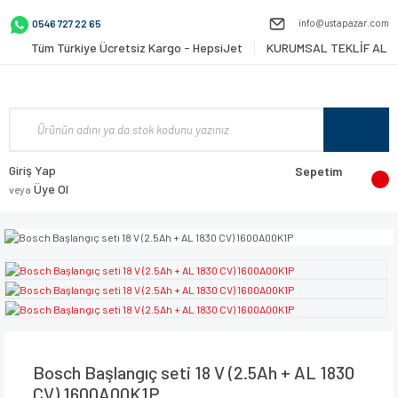
info@ustapazar.com
0546 727 22 65
Tüm Türkiye Ücretsiz Kargo - HepsiJet
KURUMSAL TEKLİF AL
Giriş Yap
Sepetim
Üye Ol
veya
Bosch Başlangıç seti 18 V (2.5Ah + AL 1830
CV) 1600A00K1P