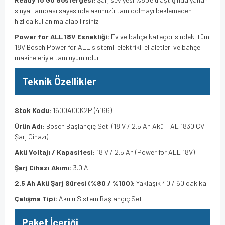
sinyal lambası sayesinde akünüzü tam dolmayı beklemeden
hızlıca kullanıma alabilirsiniz.
Power for ALL 18V Esnekliği:
Ev ve bahçe kategorisindeki tüm
18V Bosch Power for ALL sistemli elektrikli el aletleri ve bahçe
makineleriyle tam uyumludur.
Teknik Özellikler
Stok Kodu:
1600A00K2P (4166)
Ürün Adı:
Bosch Başlangıç Seti (18 V / 2.5 Ah Akü + AL 1830 CV
Şarj Cihazı)
Akü Voltajı / Kapasitesi:
18 V / 2.5 Ah (Power for ALL 18V)
Şarj Cihazı Akımı:
3.0 A
2.5 Ah Akü Şarj Süresi (%80 / %100):
Yaklaşık 40 / 60 dakika
Çalışma Tipi:
Akülü Sistem Başlangıç Seti
Paket İçeriği